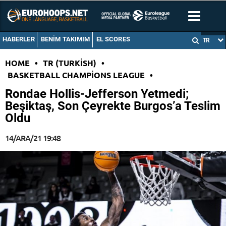
HABERLER
BENIM TAKIMIM
EL SCORES
TR
HOME
•
TR (TURKISH)
•
BASKETBALL CHAMPIONS LEAGUE
•
Rondae Hollis-Jefferson Yetmedi;
Beşiktaş, Son Çeyrekte Burgos’a Teslim
Oldu
14/ARA/21 19:48