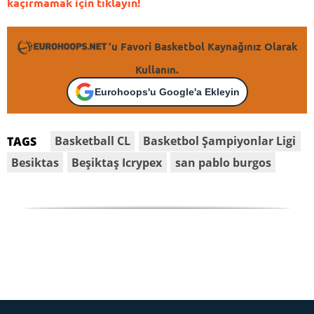
kaçırmamak için tıklayın!
'u Favori Basketbol Kaynağınız Olarak
Kullanın.
Eurohoops'u Google'a Ekleyin
Basketball CL
Basketbol Şampiyonlar Ligi
TAGS
Besiktas
Beşiktaş Icrypex
san pablo burgos