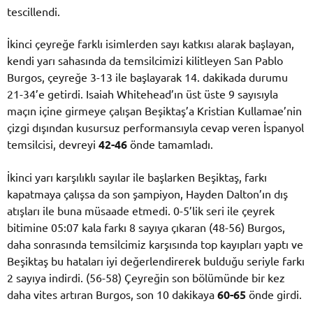
tescillendi.
İkinci çeyreğe farklı isimlerden sayı katkısı alarak başlayan,
kendi yarı sahasında da temsilcimizi kilitleyen San Pablo
Burgos, çeyreğe 3-13 ile başlayarak 14. dakikada durumu
21-34’e getirdi. Isaiah Whitehead’ın üst üste 9 sayısıyla
maçın içine girmeye çalışan Beşiktaş’a Kristian Kullamae’nin
çizgi dışından kusursuz performansıyla cevap veren İspanyol
temsilcisi, devreyi
42-46
önde tamamladı.
İkinci yarı karşılıklı sayılar ile başlarken Beşiktaş, farkı
kapatmaya çalışsa da son şampiyon, Hayden Dalton’ın dış
atışları ile buna müsaade etmedi. 0-5’lik seri ile çeyrek
bitimine 05:07 kala farkı 8 sayıya çıkaran (48-56) Burgos,
daha sonrasında temsilcimiz karşısında top kayıpları yaptı ve
Beşiktaş bu hataları iyi değerlendirerek bulduğu seriyle farkı
2 sayıya indirdi. (56-58) Çeyreğin son bölümünde bir kez
daha vites artıran Burgos, son 10 dakikaya
60-65
önde girdi.