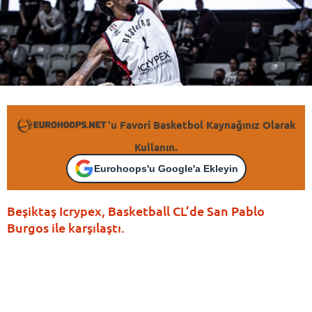
'u Favori Basketbol Kaynağınız Olarak
Kullanın.
Eurohoops'u Google'a Ekleyin
Beşiktaş Icrypex, Basketball CL’de San Pablo
Burgos ile karşılaştı.