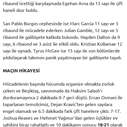
ribaund ürettiği karşılaşmada Egehan Arna da 13 sayı ile çift
haneli skor buldu.
San Pablo Burgos cephesinde ise Marc Garcia 11 sayı ve 3
ribaund ile mücadele ederken Julian Gamble, 12 sayı ve 5
ribaund ile galibiyete katkıda bulundu. Hayden Dalton da 9
sayı, 6 ribaund ve 3 asist ile etkili oldu. Kristian Kullamae 12
sayı ile oynadı. Tyrus McGee ise 15 sayı ile son bölümlerde
yıldızlaşarak takımını panik yaşatmayan bir galibiyete taşıdı.
MAÇIN HİKAYESİ
Mücadelenin başında hücumda organize olmakta zorluk
çeken ve Beşiktaş, savunmada da Maksim Salash’ı
durduramayınca 2 dakikada 0-7 geri düştü. Ercan Osmani ile
toparlanan temsilcimiz, Dejan Kravic’ten gelen sayılara
engel olamadı ve 6.5 dakikada fark çift hanelere çıktı: 7-17.
Joshua Reaves ve Mehmet Yağmur’dan gelen üçlükler ev
sahibini biraz rahatlattı ve 10 dakikanın sonucu
18-21
olarak