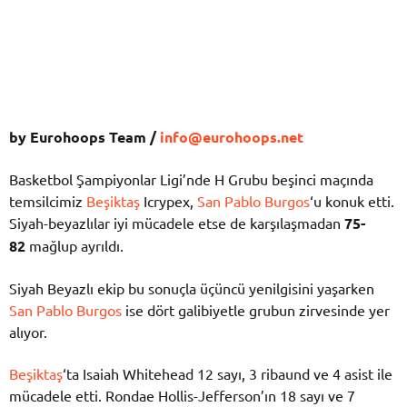
by Eurohoops Team /
info@eurohoops.net
Basketbol Şampiyonlar Ligi’nde H Grubu beşinci maçında
temsilcimiz
Beşiktaş
Icrypex,
San Pablo Burgos
‘u konuk etti.
Siyah-beyazlılar iyi mücadele etse de karşılaşmadan
75-
82
mağlup ayrıldı.
Siyah Beyazlı ekip bu sonuçla üçüncü yenilgisini yaşarken
San Pablo Burgos
ise dört galibiyetle grubun zirvesinde yer
alıyor.
Beşiktaş
‘ta Isaiah Whitehead 12 sayı, 3 ribaund ve 4 asist ile
mücadele etti. Rondae Hollis-Jefferson’ın 18 sayı ve 7