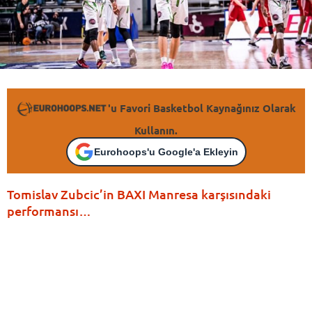
'u Favori Basketbol Kaynağınız Olarak
Kullanın.
Eurohoops'u Google'a Ekleyin
Tomislav Zubcic’in BAXI Manresa karşısındaki
performansı…