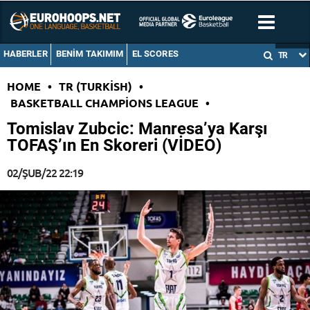
HABERLER
BENIM TAKIMIM
EL SCORES
TR
HOME
•
TR (TURKISH)
•
BASKETBALL CHAMPIONS LEAGUE
•
Tomislav Zubcic: Manresa’ya Karşı
TOFAŞ’ın En Skoreri (VİDEO)
02/ŞUB/22 22:19