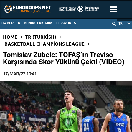
HABERLER
BENIM TAKIMIM
EL SCORES
TR
HOME
•
TR (TURKISH)
•
BASKETBALL CHAMPIONS LEAGUE
•
Tomislav Zubcic: TOFAŞ’ın Treviso
Karşısında Skor Yükünü Çekti (VIDEO)
17/MAR/22 10:41