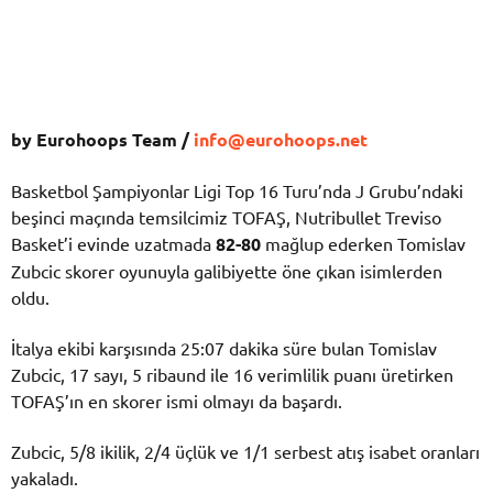
by Eurohoops Team /
info@eurohoops.net
Basketbol Şampiyonlar Ligi Top 16 Turu’nda J Grubu’ndaki
beşinci maçında temsilcimiz TOFAŞ, Nutribullet Treviso
Basket’i evinde uzatmada
82-80
mağlup ederken Tomislav
Zubcic skorer oyunuyla galibiyette öne çıkan isimlerden
oldu.
İtalya ekibi karşısında 25:07 dakika süre bulan Tomislav
Zubcic, 17 sayı, 5 ribaund ile 16 verimlilik puanı üretirken
TOFAŞ’ın en skorer ismi olmayı da başardı.
Zubcic, 5/8 ikilik, 2/4 üçlük ve 1/1 serbest atış isabet oranları
yakaladı.