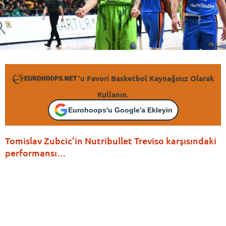
'u Favori Basketbol Kaynağınız Olarak
Kullanın.
Eurohoops'u Google'a Ekleyin
Tomislav Zubcic’in Nutribullet Treviso karşısındaki
performansı…