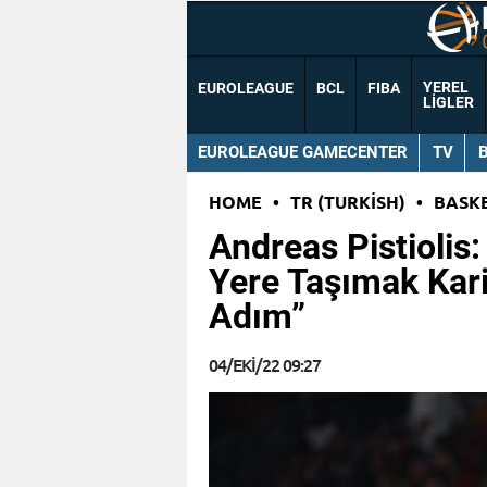
YEREL
EUROLEAGUE
BCL
FIBA
LIGLER
EUROLEAGUE GAMECENTER
TV
HOME
•
TR (TURKISH)
•
BASK
Andreas Pistiolis:
Yere Taşımak Kari
Adım”
04/EKI/22 09:27