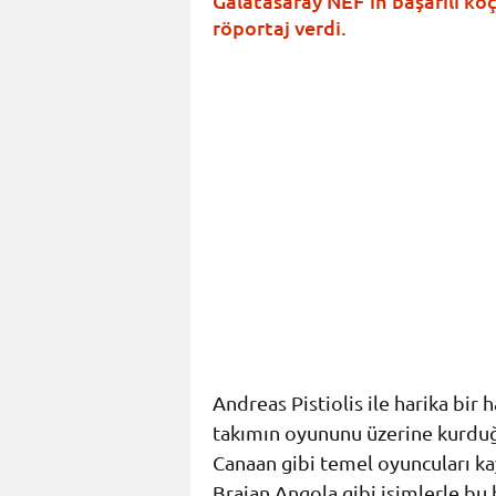
Galatasaray NEF’in başarılı koç
röportaj verdi.
Andreas Pistiolis ile harika bir h
takımın oyununu üzerine kurduğ
Canaan gibi temel oyuncuları k
Braian Angola gibi isimlerle bu