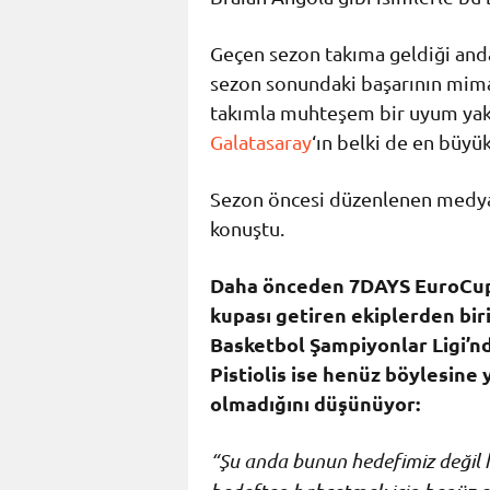
Geçen sezon takıma geldiği anda
sezon sonundaki başarının mimar
takımla muhteşem bir uyum yaka
Galatasaray
‘ın belki de en büyü
Sezon öncesi düzenlenen medya
konuştu.
Daha önceden 7DAYS EuroCup’
kupası getiren ekiplerden bi
Basketbol Şampiyonlar Ligi’nd
Pistiolis ise henüz böylesine
olmadığını düşünüyor:
“Şu anda bunun hedefimiz değil h