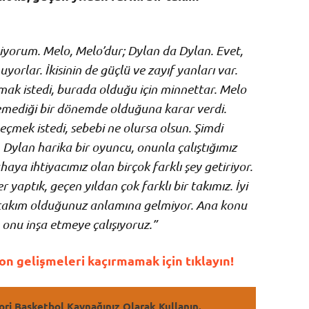
iyorum. Melo, Melo’dur; Dylan da Dylan. Evet,
orlar. İkisinin de güçlü ve zayıf yanları var.
mak istedi, burada olduğu için minnettar. Melo
emediği bir dönemde olduğuna karar verdi.
eçmek istedi, sebebi ne olursa olsun. Şimdi
ylan harika bir oyuncu, onunla çalıştığımız
aya ihtiyacımız olan birçok farklı şey getiriyor.
r yaptık, geçen yıldan çok farklı bir takımız. İyi
r takım olduğunuz anlamına gelmiyor. Ana konu
 onu inşa etmeye çalışıyoruz.”
n gelişmeleri kaçırmamak için tıklayın!
ori Basketbol Kaynağınız Olarak Kullanın.