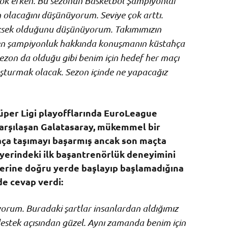
çok erken. Bu sezonun Basketbol Şampiyonlar
on olacağını düşünüyorum. Seviye çok arttı.
ksek olduğunu düşünüyorum. Takımımızın
en şampiyonluk hakkında konuşmanın küstahça
ezon da olduğu gibi benim için hedef her maçı
şturmak olacak. Sezon içinde ne yapacağız
üper Ligi playofflarında EuroLeague
karşılaşan Galatasaray, mükemmel bir
aça taşımayı başarmış ancak son maçta
iyerindeki ilk başantrenörlük deneyimini
iyerine doğru yerde başlayıp başlamadığına
de cevap verdi:
yorum. Buradaki şartlar insanlardan aldığımız
 destek açısından güzel. Aynı zamanda benim için