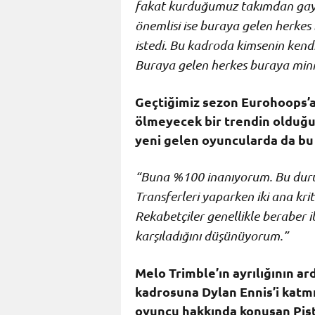
fakat kurduğumuz takımdan gaye
önemlisi ise buraya gelen herke
istedi. Bu kadroda kimsenin kend
Buraya gelen herkes buraya minne
Geçtiğimiz sezon Eurohoops’a
ölmeyecek bir trendin olduğunu
yeni gelen oyuncularda da bu
“Buna %100 inanıyorum. Bu durum
Transferleri yaparken iki ana kri
Rekabetçiler genellikle beraber il
karşıladığını düşünüyorum.”
Melo Trimble’ın ayrılığının a
kadrosuna Dylan Ennis’i katmı
oyuncu hakkında konuşan Pistio