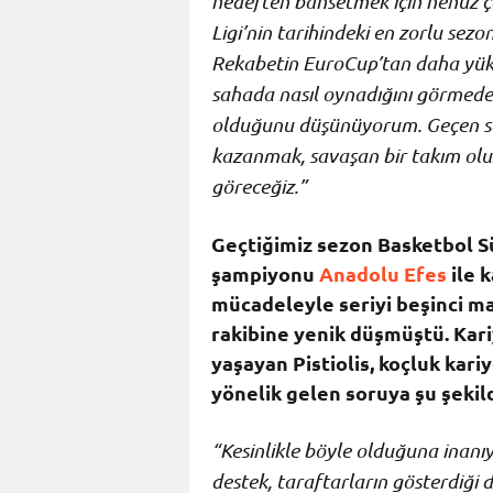
hedeften bahsetmek için henüz 
Ligi’nin tarihindeki en zorlu sez
Rekabetin EuroCup’tan daha yü
sahada nasıl oynadığını görmed
olduğunu düşünüyorum.
Geçen s
kazanmak, savaşan bir takım olu
göreceğiz.”
Geçtiğimiz sezon Basketbol S
şampiyonu
Anadolu Efes
ile 
mücadeleyle seriyi beşinci m
rakibine yenik düşmüştü. Kar
yaşayan Pistiolis, koçluk kar
yönelik gelen soruya şu şekil
“Kesinlikle böyle olduğuna inanı
destek, taraftarların gösterdiği