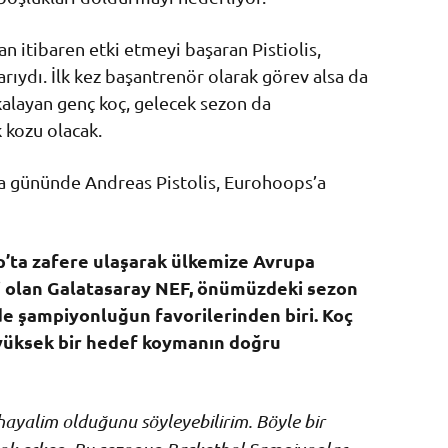
n itibaren etki etmeyi başaran Pistiolis,
ıydı. İlk kez başantrenör olarak görev alsa da
layan genç koç, gelecek sezon da
k kozu olacak.
 gününde Andreas Pistolis, Eurohoops’a
ta zafere ulaşarak ülkemize Avrupa
ri olan Galatasaray NEF, önümüzdeki sezon
e şampiyonluğun favorilerinden biri. Koç
 yüksek bir hedef koymanın doğru
ayalim olduğunu söyleyebilirim. Böyle bir