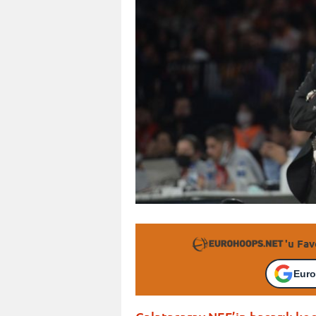
'u Fav
Euro