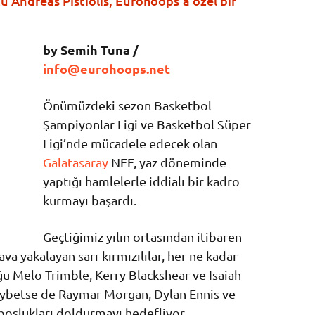
u Andreas Pistiolis, Eurohoops’a özel bir
by Semih Tuna /
info@eurohoops.net
Önümüzdeki sezon Basketbol
Şampiyonlar Ligi ve Basketbol Süper
Ligi’nde mücadele edecek olan
Galatasaray
NEF, yaz döneminde
yaptığı hamlelerle iddialı bir kadro
kurmayı başardı.
Geçtiğimiz yılın ortasından itibaren
ava yakalayan sarı-kırmızılılar, her ne kadar
u Melo Trimble, Kerry Blackshear ve Isaiah
aybetse de Raymar Morgan, Dylan Ennis ve
 boşlukları doldurmayı hedefliyor.