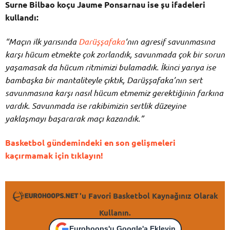
Surne Bilbao koçu Jaume Ponsarnau ise şu ifadeleri
kullandı:
“Maçın ilk yarısında
Darüşşafaka
‘nın agresif savunmasına
karşı hücum etmekte çok zorlandık, savunmada çok bir sorun
yaşamasak da hücum ritmimizi bulamadık. İkinci yarıya ise
bambaşka bir mantaliteyle çıktık, Darüşşafaka’nın sert
savunmasına karşı nasıl hücum etmemiz gerektiğinin farkına
vardık. Savunmada ise rakibimizin sertlik düzeyine
yaklaşmayı başararak maçı kazandık.”
Basketbol gündemindeki en son gelişmeleri
kaçırmamak için tıklayın!
'u Favori Basketbol Kaynağınız Olarak
Kullanın.
Eurohoops'u Google'a Ekleyin