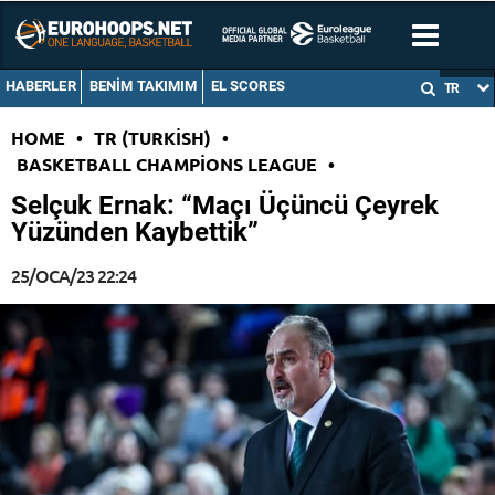
HABERLER
BENIM TAKIMIM
EL SCORES
TR
HOME
•
TR (TURKISH)
•
BASKETBALL CHAMPIONS LEAGUE
•
Selçuk Ernak: “Maçı Üçüncü Çeyrek
Yüzünden Kaybettik”
25/OCA/23 22:24