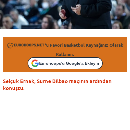
'u Favori Basketbol Kaynağınız Olarak
Kullanın.
Eurohoops'u Google'a Ekleyin
Selçuk Ernak, Surne Bilbao maçının ardından
konuştu.