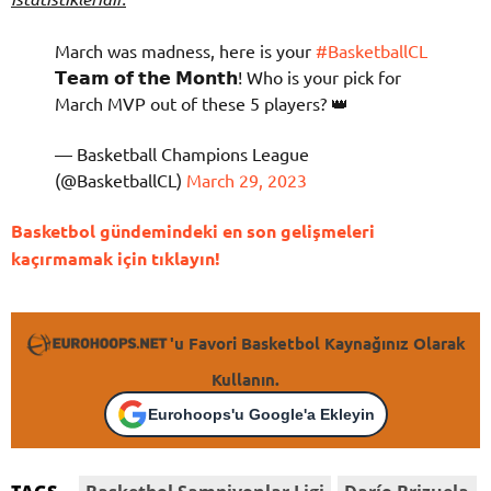
March was madness, here is your
#BasketballCL
𝗧𝗲𝗮𝗺 𝗼𝗳 𝘁𝗵𝗲 𝗠𝗼𝗻𝘁𝗵! Who is your pick for
March MVP out of these 5 players? 👑
— Basketball Champions League
(@BasketballCL)
March 29, 2023
Basketbol gündemindeki en son gelişmeleri
kaçırmamak için tıklayın!
'u Favori Basketbol Kaynağınız Olarak
Kullanın.
Eurohoops'u Google'a Ekleyin