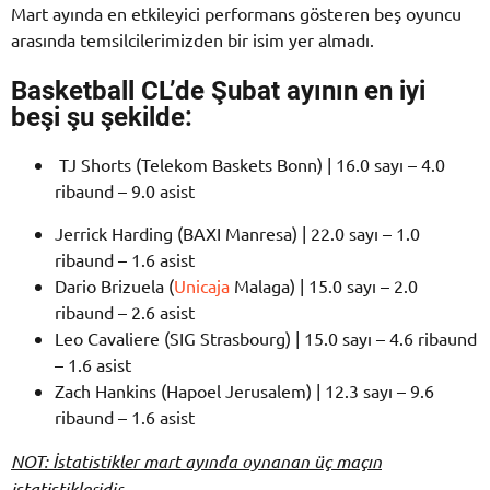
Mart ayında en etkileyici performans gösteren beş oyuncu
arasında temsilcilerimizden bir isim yer almadı.
Basketball CL’de Şubat ayının en iyi
beşi şu şekilde:
TJ Shorts (Telekom Baskets Bonn) | 16.0 sayı – 4.0
ribaund – 9.0 asist
Jerrick Harding (BAXI Manresa) | 22.0 sayı – 1.0
ribaund – 1.6 asist
Dario Brizuela (
Unicaja
Malaga) | 15.0 sayı – 2.0
ribaund – 2.6 asist
Leo Cavaliere (SIG Strasbourg) | 15.0 sayı – 4.6 ribaund
– 1.6 asist
Zach Hankins (Hapoel Jerusalem) | 12.3 sayı – 9.6
ribaund – 1.6 asist
NOT: İstatistikler mart ayında oynanan üç maçın
istatistikleridir.