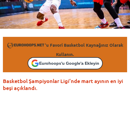
'u Favori Basketbol Kaynağınız Olarak
Kullanın.
Eurohoops'u Google'a Ekleyin
Basketbol Şampiyonlar Ligi’nde mart ayının en iyi
beşi açıklandı.