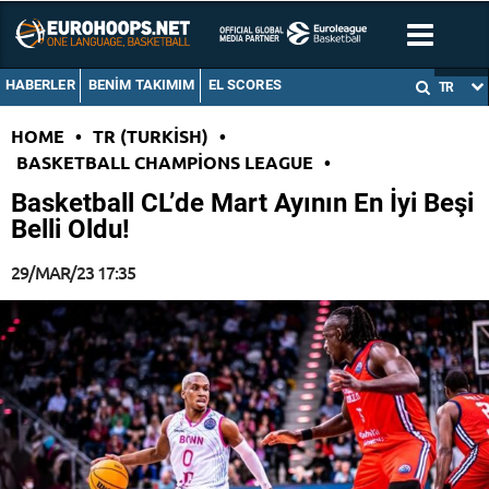
HABERLER
BENIM TAKIMIM
EL SCORES
TR
HOME
•
TR (TURKISH)
•
BASKETBALL CHAMPIONS LEAGUE
•
Basketball CL’de Mart Ayının En İyi Beşi
Belli Oldu!
29/MAR/23 17:35