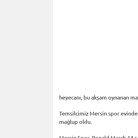
heyecanı, bu akşam oynanan maç
Temsilcimiz Mersin spor evind
mağlup oldu.
Mersin Spor, Ronald March 14 s