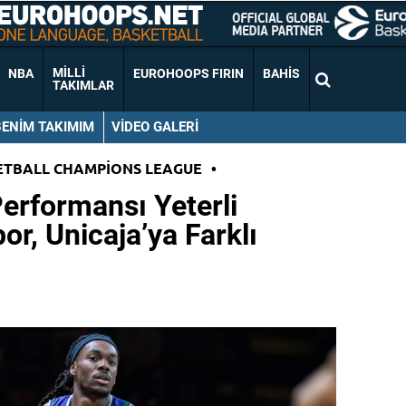
MILLI
NBA
EUROHOOPS FIRIN
BAHIS
TAKIMLAR
BENIM TAKIMIM
VIDEO GALERI
ETBALL CHAMPIONS LEAGUE
•
erformansı Yeterli
r, Unicaja’ya Farklı