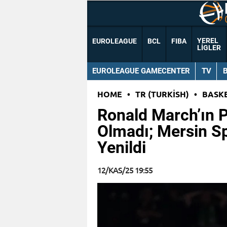
YEREL
EUROLEAGUE
BCL
FIBA
LIGLER
EUROLEAGUE GAMECENTER
TV
HOME
•
TR (TURKISH)
•
BASK
Ronald March’ın P
Olmadı; Mersin Spo
Yenildi
12/KAS/25 19:55