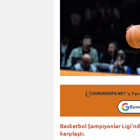
'u Fav
Euro
Basketbol Şampiyonlar Ligi’nde
karşılaştı.