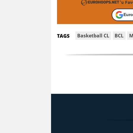
'u Fav
Euro
Basketball CL
BCL
M
TAGS