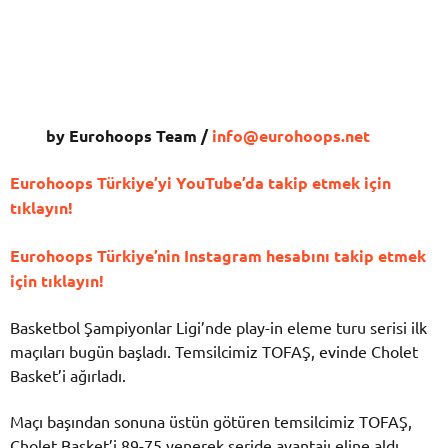
by Eurohoops Team /
info@eurohoops.net
Eurohoops Türkiye’yi YouTube’da takip etmek için
tıklayın!
Eurohoops Türkiye’nin Instagram hesabını takip etmek
için tıklayın!
Basketbol Şampiyonlar Ligi’nde play-in eleme turu serisi ilk
maçıları bugün başladı. Temsilcimiz TOFAŞ, evinde Cholet
Basket’i ağırladı.
Maçı başından sonuna üstün götüren temsilcimiz TOFAŞ,
Cholet Basket’i 89-75 yenerek seride avantajı eline aldı.