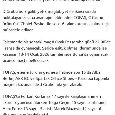
D Grubu’nu 3 galibiyet-3 mağlubiyet ile ikinci sırada
noktalayarak saha avantajını elde eden TOFAŞ, C Grubu
üçüncüsü Cholet Basket ile son 16 takım arasına kalmak için
mücadele ediyor.
Eşleşmede bir sonraki maç 8 Ocak Perşembe günü 22.00’de
Fransa’da oynanacak. Seride eşitlik olması durumunda ise
kazanan 13-14 Ocak 2026 tarihlerinde Bursa’da oynanacak
üçüncü maçta belli olacak.
TOFAŞ, eleme turunu geçmesi halinde son 16’da Alba
Berlin, AEK BC ve Spartak Office Shoes – Karditsa Laponiki
maçının kazananı ile J Grubu’nda yer alacak.
TOFAŞ’ta Furkan Korkmaz 17 sayı ile karşılaşmanın en
skorer oyuncusu olurken Tolga Geçim 15 sayı – 5 ribaund,
Alex Perez 13 sayı – 5 asist, Marek Blazevic 12 sayı – 6
ribaund ile mücadele etti.