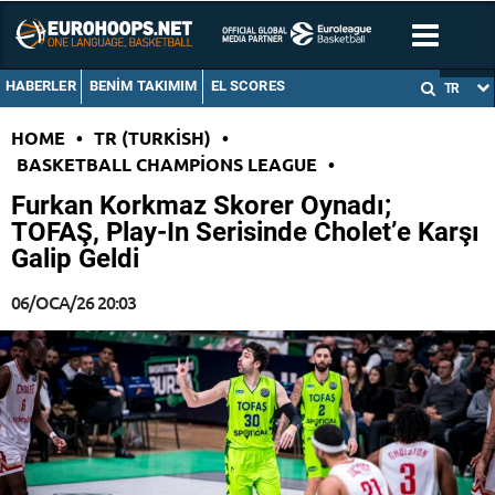
HABERLER
BENIM TAKIMIM
EL SCORES
TR
HOME
•
TR (TURKISH)
•
BASKETBALL CHAMPIONS LEAGUE
•
Furkan Korkmaz Skorer Oynadı;
TOFAŞ, Play-In Serisinde Cholet’e Karşı
Galip Geldi
06/OCA/26 20:03