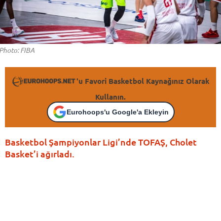
Photo: FIBA
'u Favori Basketbol Kaynağınız Olarak
Kullanın.
Eurohoops'u Google'a Ekleyin
Basketbol Şampiyonlar Ligi’nde TOFAŞ, Cholet
Basket’i ağırladı.