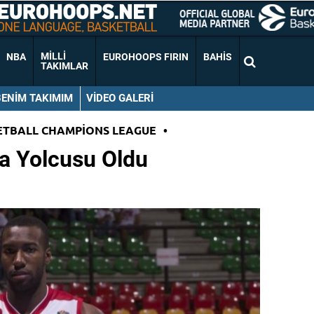
MILLI
NBA
EUROHOOPS FIRIN
BAHIS
TAKIMLAR
BENIM TAKIMIM
VIDEO GALERI
ETBALL CHAMPIONS LEAGUE
•
ya Yolcusu Oldu