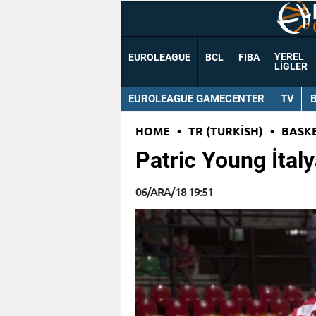
YEREL
EUROLEAGUE
BCL
FIBA
LIGLER
EUROLEAGUE GAMECENTER
TV
HOME
•
TR (TURKISH)
•
BASK
Patric Young İtal
06/ARA/18 19:51