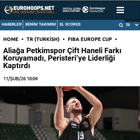
HABERLER
BENIM TAKIMIM
EL SCORES
TR
HOME
•
TR (TURKISH)
•
FIBA EUROPE CUP
•
Aliağa Petkimspor Çift Haneli Farkı
Koruyamadı, Peristeri’ye Liderliği
Kaptırdı
11/ŞUB/26 18:04