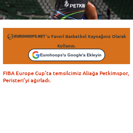
'u Favori Basketbol Kaynağınız Olarak
Kullanın.
Eurohoops'u Google'a Ekleyin
FIBA Europe Cup’ta temsilcimiz Aliağa Petkimspor,
Peristeri’yi ağırladı.