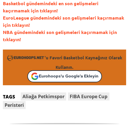
Basketbol gündemindeki en son gelişmeleri
kaçırmamak için tıklayın!
EuroLeague gündemindeki son gelişmeleri kaçırmamak
için tıklayın!
NBA gündemindeki son gelişmeleri kaçırmamak için
tıklayın!
'u Favori Basketbol Kaynağınız Olarak
Kullanın.
Eurohoops'u Google'a Ekleyin
Aliağa Petkimspor
FIBA Europe Cup
TAGS
Peristeri