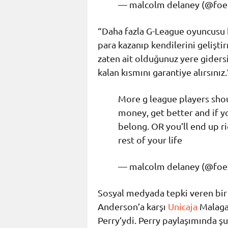
— malcolm delaney (@fo
“Daha fazla G-League oyuncusu k
para kazanıp kendilerini gelişti
zaten ait olduğunuz yere gidersi
kalan kısmını garantiye alırsınız.
More g league players shou
money, get better and if 
belong. OR you’ll end up r
rest of your life
— malcolm delaney (@fo
Sosyal medyada tepki veren bir 
Anderson’a karşı
Unicaja
Malaga
Perry’ydi. Perry paylaşımında şu