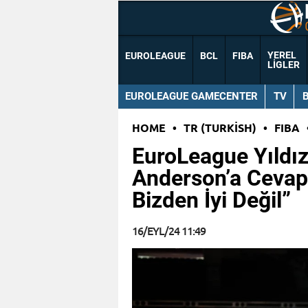
YEREL
EUROLEAGUE
BCL
FIBA
LIGLER
EUROLEAGUE GAMECENTER
TV
HOME
•
TR (TURKISH)
•
FIBA
EuroLeague Yıldı
Anderson’a Cevap
Bizden İyi Değil”
16/EYL/24 11:49