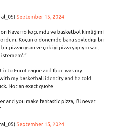
ral_05)
September 15, 2024
bon Navarro koçumdu ve basketbol kimliğimi
yordum. Koçun o dönemde bana söylediği bir
bir pizzacıysan ve çok iyi pizza yapıyorsan,
 istemem’.”
ot into EuroLeague and Ibon was my
 with my basketball identity and he told
uck. Not an exact quote
ker and you make fantastic pizza, I’ll never
”
ral_05)
September 15, 2024