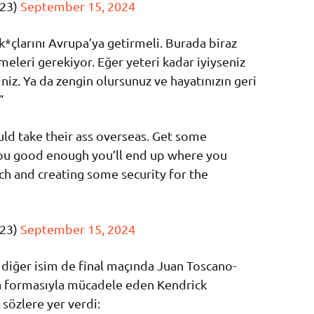
e23)
September 15, 2024
*çlarını Avrupa’ya getirmeli. Burada biraz
rmeleri gerekiyor. Eğer yeteri kadar iyiyseniz
niz. Ya da zengin olursunuz ve hayatınızın geri
”
ld take their ass overseas. Get some
you good enough you’ll end up where you
ich and creating some security for the
e23)
September 15, 2024
diğer isim de final maçında Juan Toscano-
 formasıyla mücadele eden Kendrick
 sözlere yer verdi: