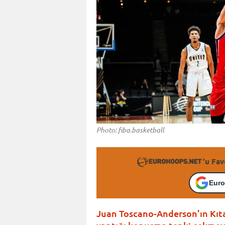
Photo: fiba.basketball
'u Fav
Euro
Juan Toscano-Anderson’ın Kıta