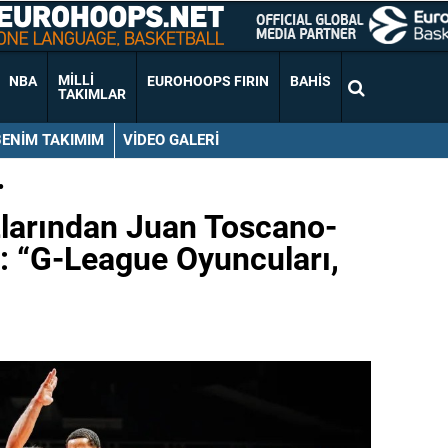
MILLI
NBA
EUROHOOPS FIRIN
BAHIS
TAKIMLAR
BENIM TAKIMIM
VIDEO GALERI
•
zlarından Juan Toscano-
: “G-League Oyuncuları,