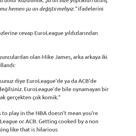
 dolar kazanmak. Şu an bize yaptıkları utanç
umu hemen şu an değiştirmeliyiz.”
ifadelerini
zlerine cevap EuroLeague yıldızlarından
yunculardan olan Mike James, arka arkaya iki
llandı:
sunuz diye EuroLeague’de ya da ACB’de
değilsiniz. EuroLeague’de bile oynamayan bir
ak gerçekten çok komik.”
 to play in the NBA doesn’t mean you’re
oLeague or ACB. Getting cooked by a non
ng like that is hilarious