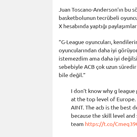
Juan Toscano-Anderson’ın bu söz
basketbolunun tecrübeli oyuncu
X hesabında yaptığı paylaşımlard
“G-League oyuncuları, kendileri
oyuncularından daha iyi görüyo
istemezdim ama daha iyi değilsi
sebebiyle ACB çok uzun süredir en
bile değil.”
I don’t know why g league 
at the top level of Europe. 
AINT. The acb is the best 
because the skill level and
team
https://t.co/Cmeq3