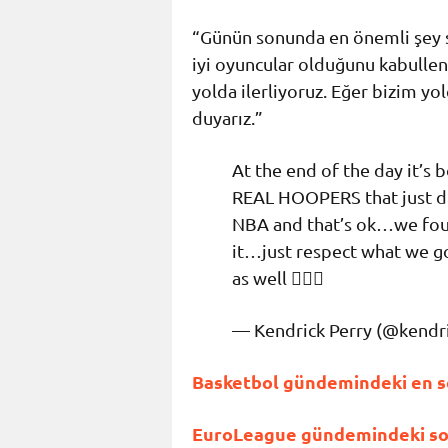
“Günün sonunda en önemli şey 
iyi oyuncular olduğunu kabulle
yolda ilerliyoruz. Eğer bizim yo
duyarız.”
At the end of the day it’s 
REAL HOOPERS that just did
NBA and that’s ok…we fou
it…just respect what we go
as well 🤷🏾‍♂️
— Kendrick Perry (@kendr
Basketbol gündemindeki en so
EuroLeague gündemindeki son 