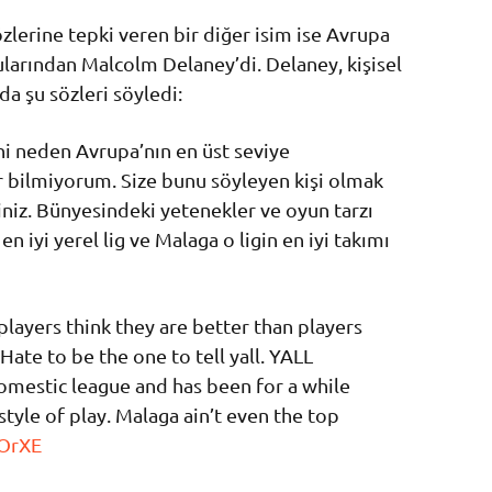
lerine tepki veren bir diğer isim ise Avrupa
larından Malcolm Delaney’di. Delaney, kişisel
a şu sözleri söyledi:
ni neden Avrupa’nın en üst seviye
r bilmiyorum. Size bunu söyleyen kişi olmak
niz. Bünyesindeki yetenekler ve oyun tarzı
 iyi yerel lig ve Malaga o ligin en iyi takımı
players think they are better than players
Hate to be the one to tell yall. YALL
domestic league and has been for a while
 style of play. Malaga ain’t even the top
9OrXE