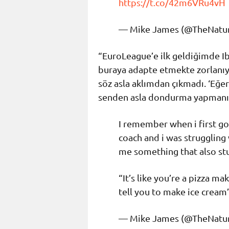
https://t.co/42m6VRu4vH
— Mike James (@TheNatu
“EuroLeague’e ilk geldiğimde I
buraya adapte etmekte zorlanı
söz asla aklımdan çıkmadı. ‘Eğer 
senden asla dondurma yapmanı
I remember when i first g
coach and i was struggling
me something that also st
“It’s like you’re a pizza ma
tell you to make ice cream
— Mike James (@TheNatu