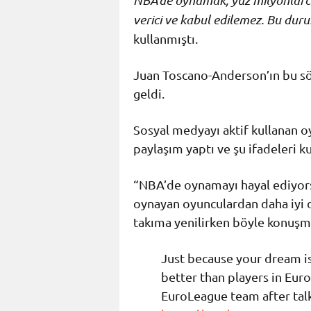
NBA’de oynamak, yüz milyonlarca
verici ve kabul edilemez. Bu dur
kullanmıştı.
Juan Toscano-Anderson’ın bu sö
geldi.
Sosyal medyayı aktif kullanan o
paylaşım yaptı ve şu ifadeleri ku
“NBA’de oynamayı hayal ediyor
oynayan oyunculardan daha iyi 
takıma yenilirken böyle konuşm
Just because your dream is
better than players in Eur
EuroLeague team after talki