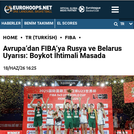
HABERLER
BENIM TAKIMIM
EL SCORES
TR
HOME
•
TR (TURKISH)
•
FIBA
•
Avrupa’dan FIBA’ya Rusya ve Belarus
Uyarısı: Boykot İhtimali Masada
18/HAZ/26 16:25