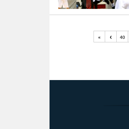
‹
«
40