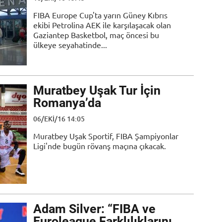
FIBA Europe Cup'ta yarın Güney Kıbrıs
ekibi Petrolina AEK ile karşılaşacak olan
Gaziantep Basketbol, maç öncesi bu
ülkeye seyahatinde...
Muratbey Uşak Tur İçin
Romanya’da
06/EKI/16 14:05
Muratbey Uşak Sportif, FIBA Şampiyonlar
Ligi'nde bugün rövanş maçına çıkacak.
Adam Silver: “FIBA ve
Euroleague Farklılıklarını