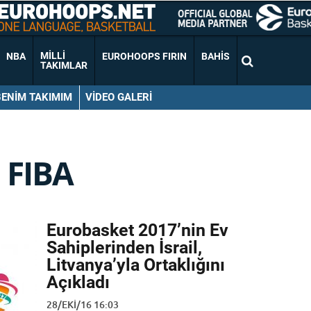
MILLI
NBA
EUROHOOPS FIRIN
BAHIS
TAKIMLAR
BENIM TAKIMIM
VIDEO GALERI
FIBA
Eurobasket 2017’nin Ev
Sahiplerinden İsrail,
Litvanya’yla Ortaklığını
Açıkladı
28/EKI/16 16:03