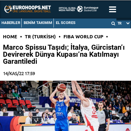
HABERLER
BENIM TAKIMIM
EL SCORES
TR
HOME
•
TR (TURKISH)
•
FIBA WORLD CUP
•
Marco Spissu Taşıdı; İtalya, Gürcistan’ı
Devirerek Dünya Kupası’na Katılmayı
Garantiledi
14/KAS/22 17:59