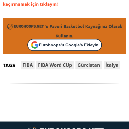
kaçırmamak için tıklayın!
'u Favori Basketbol Kaynağınız Olarak
Kullanın.
Eurohoops'u Google'a Ekleyin
FIBA
FIBA Word CUp
Gürcistan
İtalya
TAGS