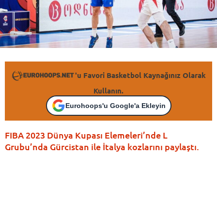
'u Favori Basketbol Kaynağınız Olarak
Kullanın.
Eurohoops'u Google'a Ekleyin
FIBA 2023 Dünya Kupası Elemeleri’nde L
Grubu’nda Gürcistan ile İtalya kozlarını paylaştı.