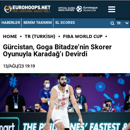
HABERLER
BENIM TAKIMIM
EL SCORES
TR
HOME
•
TR (TURKISH)
•
FIBA WORLD CUP
•
Gürcistan, Goga Bitadze’nin Skorer
Oyunuyla Karadağ’ı Devirdi
13/AĞU/23 19:19