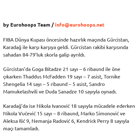
by Eurohoops Team /
info@eurohoops.net
FIBA Dünya Kupası öncesinde hazırlık maçında Gürcistan,
Karadağ ile karşı karşıya geldi. Gürcistan rakibi karşısında
sahadan 84-79’luk skorla galip ayrıldı.
Gürcistan’da Goga Bitadze 21 sayı – 6 ribaund ile öne
çıkarken Thaddus McFadden 19 sayı – 7 asist, Tornike
Shengelia 14 sayı – 5 ribaund – 5 asist, Sandro
Mamukelashvili ve Duda Sanadze 10 sayıyla oynadı.
Karadağ’da ise Nikola Ivanović 18 sayıyla mücadele ederken
Nikola Vučević 15 sayı – 8 ribaund, Marko Simonović ve
Aleksa Ilić 9, Nemanja Radović 6, Kendrick Perry 8 sayıyla
maçı tamamladı.