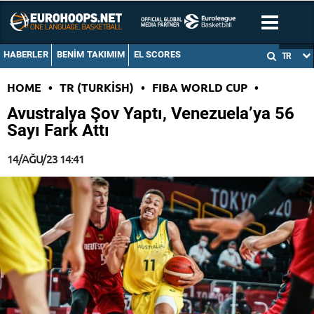
HABERLER
BENIM TAKIMIM
EL SCORES
TR
HOME
•
TR (TURKISH)
•
FIBA WORLD CUP
•
Avustralya Şov Yaptı, Venezuela’ya 56
Sayı Fark Attı
14/AĞU/23 14:41