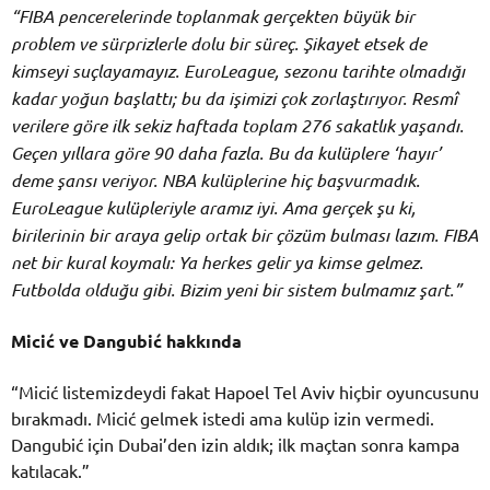
“FIBA pencerelerinde toplanmak gerçekten büyük bir
problem ve sürprizlerle dolu bir süreç. Şikayet etsek de
kimseyi suçlayamayız. EuroLeague, sezonu tarihte olmadığı
kadar yoğun başlattı; bu da işimizi çok zorlaştırıyor. Resmî
verilere göre ilk sekiz haftada toplam 276 sakatlık yaşandı.
Geçen yıllara göre 90 daha fazla. Bu da kulüplere ‘hayır’
deme şansı veriyor. NBA kulüplerine hiç başvurmadık.
EuroLeague kulüpleriyle aramız iyi. Ama gerçek şu ki,
birilerinin bir araya gelip ortak bir çözüm bulması lazım. FIBA
net bir kural koymalı: Ya herkes gelir ya kimse gelmez.
Futbolda olduğu gibi. Bizim yeni bir sistem bulmamız şart.”
Micić ve Dangubić hakkında
“Micić listemizdeydi fakat Hapoel Tel Aviv hiçbir oyuncusunu
bırakmadı. Micić gelmek istedi ama kulüp izin vermedi.
Dangubić için Dubai’den izin aldık; ilk maçtan sonra kampa
katılacak.”