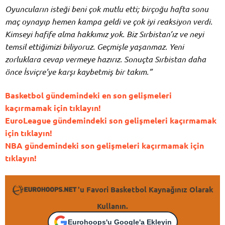
Oyuncuların isteği beni çok mutlu etti; birçoğu hafta sonu
maç oynayıp hemen kampa geldi ve çok iyi reaksiyon verdi.
Kimseyi hafife alma hakkımız yok. Biz Sırbistan’ız ve neyi
temsil ettiğimizi biliyoruz. Geçmişle yaşanmaz. Yeni
zorluklara cevap vermeye hazırız. Sonuçta Sırbistan daha
önce İsviçre’ye karşı kaybetmiş bir takım.”
Basketbol gündemindeki en son gelişmeleri
kaçırmamak için tıklayın!
EuroLeague gündemindeki son gelişmeleri kaçırmamak
için tıklayın!
NBA gündemindeki son gelişmeleri kaçırmamak için
tıklayın!
'u Favori Basketbol Kaynağınız Olarak
Kullanın.
Eurohoops'u Google'a Ekleyin