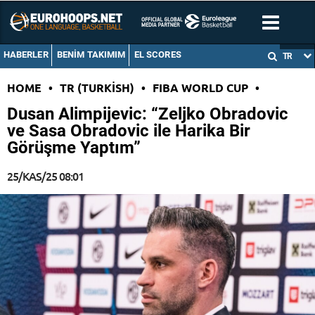
HABERLER
BENIM TAKIMIM
EL SCORES
TR
HOME
•
TR (TURKISH)
•
FIBA WORLD CUP
•
Dusan Alimpijevic: “Zeljko Obradovic
ve Sasa Obradovic ile Harika Bir
Görüşme Yaptım”
25/KAS/25 08:01