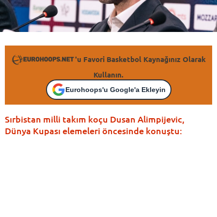
'u Favori Basketbol Kaynağınız Olarak
Kullanın.
Eurohoops'u Google'a Ekleyin
Sırbistan milli takım koçu Dusan Alimpijevic,
Dünya Kupası elemeleri öncesinde konuştu: