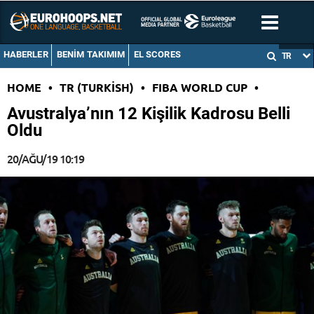
HABERLER
BENIM TAKIMIM
EL SCORES
TR
HOME
•
TR (TURKISH)
•
FIBA WORLD CUP
•
Avustralya’nın 12 Kişilik Kadrosu Belli
Oldu
20/AĞU/19 10:19