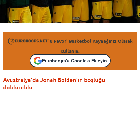
'u Favori Basketbol Kaynağınız Olarak
Kullanın.
Eurohoops'u Google'a Ekleyin
Avustralya’da Jonah Bolden’ın boşluğu
dolduruldu.