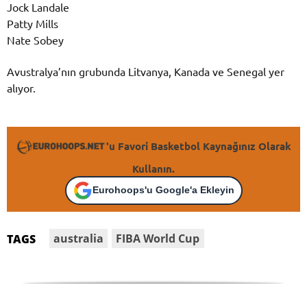
Jock Landale
Patty Mills
Nate Sobey
Avustralya’nın grubunda Litvanya, Kanada ve Senegal yer
alıyor.
'u Favori Basketbol Kaynağınız Olarak
Kullanın.
Eurohoops'u Google'a Ekleyin
australia
FIBA World Cup
TAGS