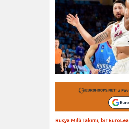
'u Fav
Euro
Rusya Milli Takımı, bir Euro