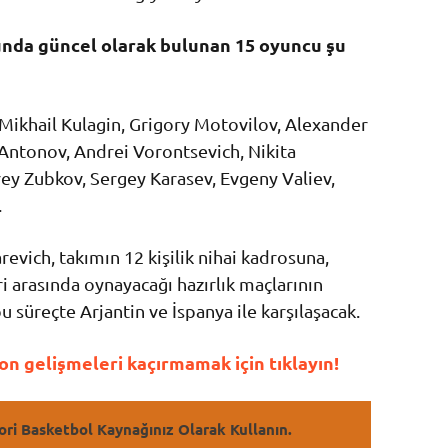
sunda güncel olarak bulunan 15 oyuncu şu
 Mikhail Kulagin, Grigory Motovilov, Alexander
ntonov, Andrei Vorontsevich, Nikita
ey Zubkov, Sergey Karasev, Evgeny Valiev,
.
evich, takımın 12 kişilik nihai kadrosuna,
i arasında oynayacağı hazırlık maçlarının
u süreçte Arjantin ve İspanya ile karşılaşacak.
n gelişmeleri kaçırmamak için tıklayın!
ori Basketbol Kaynağınız Olarak Kullanın.