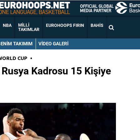
MILLI
NBA
EUROHOOPS FIRIN
BAHIS
TAKIMLAR
BENIM TAKIMIM
VIDEO GALERI
WORLD CUP
•
 Rusya Kadrosu 15 Kişiye