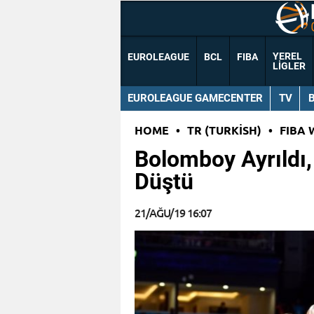
YEREL
EUROLEAGUE
BCL
FIBA
LIGLER
EUROLEAGUE GAMECENTER
TV
HOME
•
TR (TURKISH)
•
FIBA 
Bolomboy Ayrıldı,
Düştü
21/AĞU/19 16:07