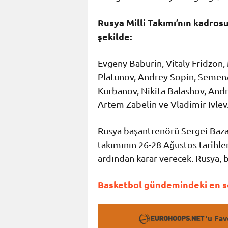
Rusya Milli Takımı’nın kadro
şekilde:
Evgeny Baburin, Vitaly Fridzon,
Platunov, Andrey Sopin, SemenA
Kurbanov, Nikita Balashov, Andr
Artem Zabelin ve Vladimir Ivlev
Rusya başantrenörü Sergei Bazar
takımının 26-28 Ağustos tarihler
ardından karar verecek. Rusya, b
Basketbol gündemindeki en so
'u Fav