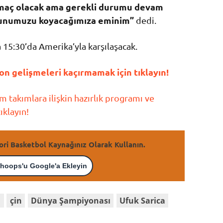
 maç olacak ama gerekli durumu devam
oyunumuzu koyacağımıza eminim”
dedi.
a 15:30’da Amerika’yla karşılaşacak.
n gelişmeleri kaçırmamak için tıklayın!
 takımlara ilişkin hazırlık programı ve
ıklayın!
ori Basketbol Kaynağınız Olarak Kullanın.
hoops'u Google'a Ekleyin
a
çin
Dünya Şampiyonası
Ufuk Sarica