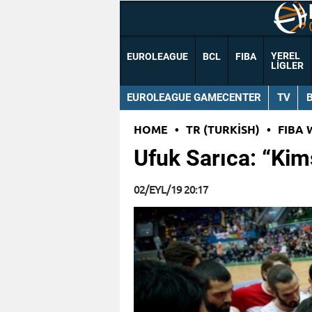
YEREL
EUROLEAGUE
BCL
FIBA
LIGLER
EUROLEAGUE GAMECENTER
TV
HOME
•
TR (TURKISH)
•
FIBA 
Ufuk Sarıca: “Ki
02/EYL/19 20:17