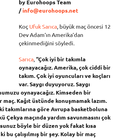
by Eurohoops Team
/
info@eurohoops.net
Koç
Ufuk Sarıca
, büyük maç öncesi 12
Dev Adam’ın Amerika’dan
çekinmediğini söyledi.
“Çok iyi bir takımla
Sarıca
,
oynayacağız. Amerika, çok ciddi bir
takım. Çok iyi oyuncuları ve koçları
var. Saygı duyuyoruz. Saygı
numuzu oynayacağız. Kimseden bir
ir maç. Kağıt üstünde konuşmamak lazım.
ki takımlarına göre Avrupa basketboluna
nkü Çekya maçında yardım savunmasını çok
orsunuz böyle bir düzen yok fakat kısa
i bu çalışılmış bir şey. Kolay bir maç