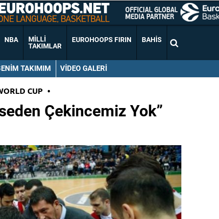
MILLI
NBA
EUROHOOPS FIRIN
BAHIS
TAKIMLAR
BENIM TAKIMIM
VIDEO GALERI
WORLD CUP
•
mseden Çekincemiz Yok”