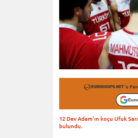
'u Fav
Euro
12 Dev Adam’ın koçu Ufuk Sar
bulundu.