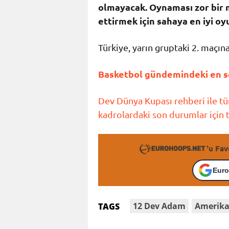
olmayacak. Oynaması zor bir
ettirmek için sahaya en iyi 
Türkiye, yarın gruptaki 2. maçın
Basketbol gündemindeki en so
Dev Dünya Kupası rehberi ile tüm
kadrolardaki son durumlar için t
'u Fav
Euro
12 Dev Adam
Amerik
TAGS