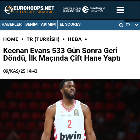
HABERLER
BENIM TAKIMIM
EL SCORES
TR
HOME
•
TR (TURKISH)
•
HEBA
•
Keenan Evans 533 Gün Sonra Geri
Döndü, İlk Maçında Çift Hane Yaptı
09/KAS/25 14:43