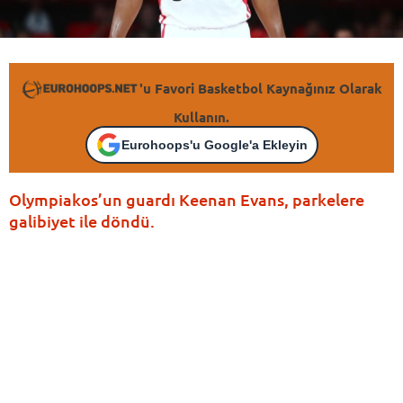
'u Favori Basketbol Kaynağınız Olarak
Kullanın.
Eurohoops'u Google'a Ekleyin
Olympiakos’un guardı Keenan Evans, parkelere
galibiyet ile döndü.