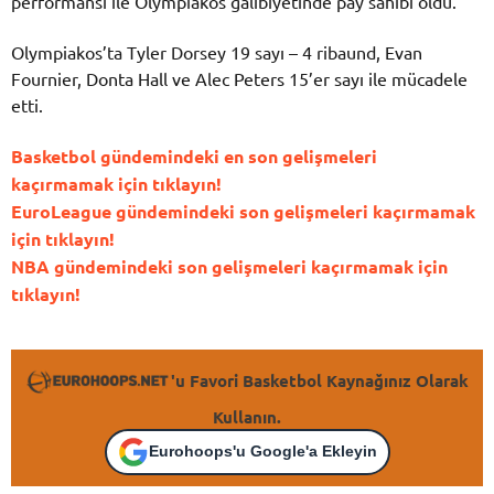
performansı ile Olympiakos galibiyetinde pay sahibi oldu.
Olympiakos’ta Tyler Dorsey 19 sayı – 4 ribaund, Evan
Fournier, Donta Hall ve Alec Peters 15’er sayı ile mücadele
etti.
Basketbol gündemindeki en son gelişmeleri
kaçırmamak için tıklayın!
EuroLeague gündemindeki son gelişmeleri kaçırmamak
için tıklayın!
NBA gündemindeki son gelişmeleri kaçırmamak için
tıklayın!
'u Favori Basketbol Kaynağınız Olarak
Kullanın.
Eurohoops'u Google'a Ekleyin