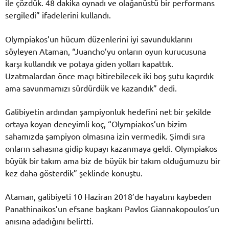
ile çözdük. 48 dakika oynadı ve olağanüstü bir performans
sergiledi” ifadelerini kullandı.
Olympiakos’un hücum düzenlerini iyi savunduklarını
söyleyen Ataman, “Juancho’yu onların oyun kurucusuna
karşı kullandık ve potaya giden yolları kapattık.
Uzatmalardan önce maçı bitirebilecek iki boş şutu kaçırdık
ama savunmamızı sürdürdük ve kazandık” dedi.
Galibiyetin ardından şampiyonluk hedefini net bir şekilde
ortaya koyan deneyimli koç, “Olympiakos’un bizim
sahamızda şampiyon olmasına izin vermedik. Şimdi sıra
onların sahasına gidip kupayı kazanmaya geldi. Olympiakos
büyük bir takım ama biz de büyük bir takım olduğumuzu bir
kez daha gösterdik” şeklinde konuştu.
Ataman, galibiyeti 10 Haziran 2018’de hayatını kaybeden
Panathinaikos’un efsane başkanı Pavlos Giannakopoulos’un
anısına adadığını belirtti.