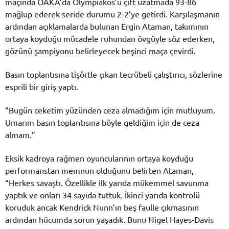
maçında OAKA’da Olympiakos’u çift uzatmada 93-86
mağlup ederek seride durumu 2-2’ye getirdi. Karşılaşmanın
ardından açıklamalarda bulunan Ergin Ataman, takımının
ortaya koyduğu mücadele ruhundan övgüyle söz ederken,
gözünü şampiyonu belirleyecek beşinci maça çevirdi.
Basın toplantısına tişörtle çıkan tecrübeli çalıştırıcı, sözlerine
esprili bir giriş yaptı.
“Bugün ceketim yüzünden ceza almadığım için mutluyum.
Umarım basın toplantısına böyle geldiğim için de ceza
almam.”
Eksik kadroya rağmen oyuncularının ortaya koyduğu
performanstan memnun olduğunu belirten Ataman,
“Herkes savaştı. Özellikle ilk yarıda mükemmel savunma
yaptık ve onları 34 sayıda tuttuk. İkinci yarıda kontrolü
koruduk ancak Kendrick Nunn’ın beş faulle çıkmasının
ardından hücumda sorun yaşadık. Bunu Nigel Hayes-Davis