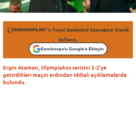
'u Favori Basketbol Kaynağınız Olarak
Kullanın.
Eurohoops'u Google'a Ekleyin
Ergin Ataman, Olympiakos serisini 2-2’ye
getirdikleri maçın ardından iddialı açıklamalarda
bulundu.