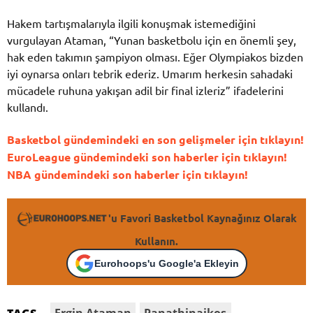
Hakem tartışmalarıyla ilgili konuşmak istemediğini
vurgulayan Ataman, “Yunan basketbolu için en önemli şey,
hak eden takımın şampiyon olması. Eğer Olympiakos bizden
iyi oynarsa onları tebrik ederiz. Umarım herkesin sahadaki
mücadele ruhuna yakışan adil bir final izleriz” ifadelerini
kullandı.
Basketbol gündemindeki en son gelişmeler için tıklayın!
EuroLeague gündemindeki son haberler için tıklayın!
NBA gündemindeki son haberler için tıklayın!
'u Favori Basketbol Kaynağınız Olarak
Kullanın.
Eurohoops'u Google'a Ekleyin
Ergin Ataman
Panathinaikos