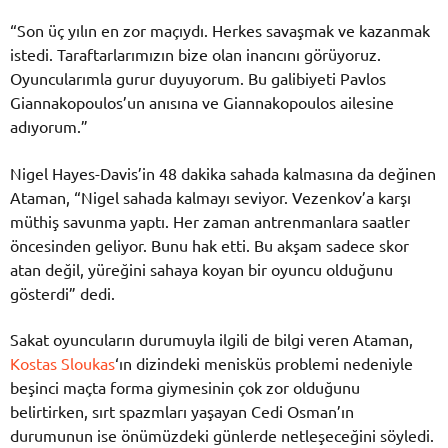
“Son üç yılın en zor maçıydı. Herkes savaşmak ve kazanmak
istedi. Taraftarlarımızın bize olan inancını görüyoruz.
Oyuncularımla gurur duyuyorum. Bu galibiyeti Pavlos
Giannakopoulos’un anısına ve Giannakopoulos ailesine
adıyorum.”
Nigel Hayes-Davis’in 48 dakika sahada kalmasına da değinen
Ataman, “Nigel sahada kalmayı seviyor. Vezenkov’a karşı
müthiş savunma yaptı. Her zaman antrenmanlara saatler
öncesinden geliyor. Bunu hak etti. Bu akşam sadece skor
atan değil, yüreğini sahaya koyan bir oyuncu olduğunu
gösterdi” dedi.
Sakat oyuncuların durumuyla ilgili de bilgi veren Ataman,
Kostas Sloukas
‘ın dizindeki menisküs problemi nedeniyle
beşinci maçta forma giymesinin çok zor olduğunu
belirtirken, sırt spazmları yaşayan Cedi Osman’ın
durumunun ise önümüzdeki günlerde netleşeceğini söyledi.