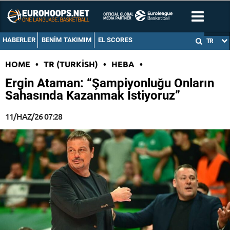
HABERLER
BENIM TAKIMIM
EL SCORES
TR
HOME
•
TR (TURKISH)
•
HEBA
•
Ergin Ataman: “Şampiyonluğu Onların
Sahasında Kazanmak İstiyoruz”
11/HAZ/26 07:28