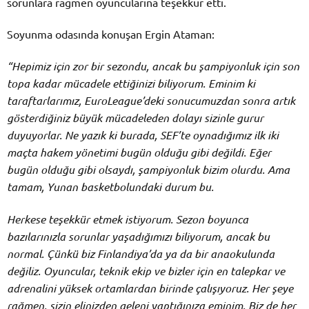
sorunlara rağmen oyuncularına teşekkür etti.
Soyunma odasında konuşan Ergin Ataman:
“Hepimiz için zor bir sezondu, ancak bu şampiyonluk için son
topa kadar mücadele ettiğinizi biliyorum. Eminim ki
taraftarlarımız, EuroLeague’deki sonucumuzdan sonra artık
gösterdiğiniz büyük mücadeleden dolayı sizinle gurur
duyuyorlar. Ne yazık ki burada, SEF’te oynadığımız ilk iki
maçta hakem yönetimi bugün olduğu gibi değildi. Eğer
bugün olduğu gibi olsaydı, şampiyonluk bizim olurdu. Ama
tamam, Yunan basketbolundaki durum bu.
Herkese teşekkür etmek istiyorum. Sezon boyunca
bazılarınızla sorunlar yaşadığımızı biliyorum, ancak bu
normal. Çünkü biz Finlandiya’da ya da bir anaokulunda
değiliz. Oyuncular, teknik ekip ve bizler için en talepkar ve
adrenalini yüksek ortamlardan birinde çalışıyoruz. Her şeye
rağmen, sizin elinizden geleni yaptığınıza eminim. Biz de her