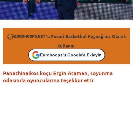
'u Favori Basketbol Kaynağınız Olarak
Kullanın.
Eurohoops'u Google'a Ekleyin
Panathinaikos koçu Ergin Ataman, soyunma
odasında oyuncularına teşekkür etti.