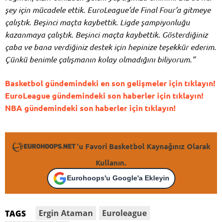
şey için mücadele ettik. EuroLeague’de Final Four’a gitmeye
çalıştık. Beşinci maçta kaybettik. Ligde şampiyonluğu
kazanmaya çalıştık. Beşinci maçta kaybettik. Gösterdiğiniz
çaba ve bana verdiğiniz destek için hepinize teşekkür ederim.
Çünkü benimle çalışmanın kolay olmadığını biliyorum.”
Basketbol gündemindeki en son gelişmeler için tıklayın!
EuroLeague gündemindeki son haberler için tıklayın!
NBA gündemindeki son haberler için tıklayın!
'u Favori Basketbol Kaynağınız Olarak
Kullanın.
Eurohoops'u Google'a Ekleyin
Ergin Ataman
Euroleague
TAGS