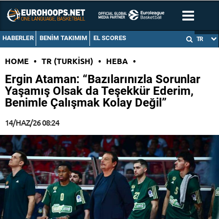
HABERLER
BENIM TAKIMIM
EL SCORES
TR
HOME
•
TR (TURKISH)
•
HEBA
•
Ergin Ataman: “Bazılarınızla Sorunlar
Yaşamış Olsak da Teşekkür Ederim,
Benimle Çalışmak Kolay Değil”
14/HAZ/26 08:24