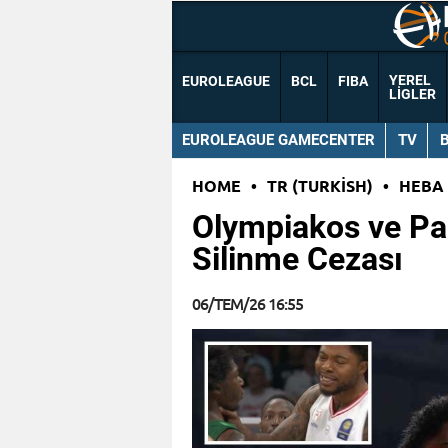
YEREL
EUROLEAGUE
BCL
FIBA
LIGLER
EUROLEAGUE GAMECENTER
TV
HOME
•
TR (TURKISH)
•
HEBA
Olympiakos ve Pa
Silinme Cezası
06/TEM/26 16:55