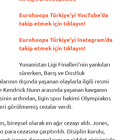
Eurohoops Türkiye’yi YouTube’da
takip etmek için tıklayın!
Eurohoops Türkiye’yi Instagram’da
takip etmek için tıklayın!
Yunanistan Ligi Finalleri’nin yankıları
sürerken, Barış ve Dostluk
rının dışında yaşanan olaylarla ilgili resmi
ile Kendrick Nunn arasında yaşanan kavganın
sinin ardından, ligin spor hakimi Olympiakos
ri görülmemiş cezalar verdi.
 bireysel olarak en ağır cezayı aldı. Jones,
para cezasına çarptırıldı. Disiplin kurulu,
et içeren davranışlarını ve şiddet girişimiyle