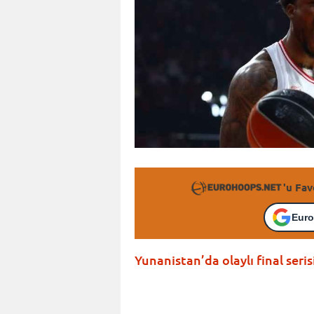
'u Fav
Euro
Yunanistan’da olaylı final seris