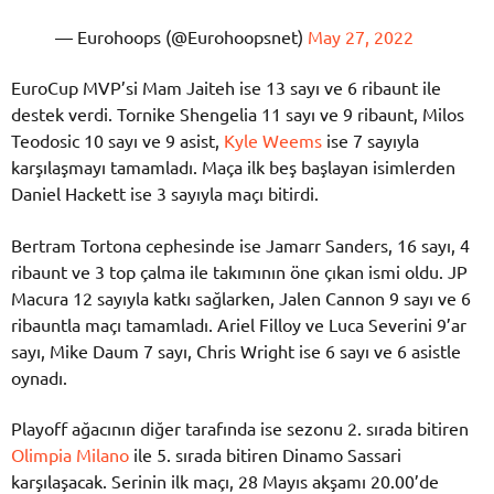
— Eurohoops (@Eurohoopsnet)
May 27, 2022
EuroCup MVP’si Mam Jaiteh ise 13 sayı ve 6 ribaunt ile
destek verdi. Tornike Shengelia 11 sayı ve 9 ribaunt, Milos
Teodosic 10 sayı ve 9 asist,
Kyle Weems
ise 7 sayıyla
karşılaşmayı tamamladı. Maça ilk beş başlayan isimlerden
Daniel Hackett ise 3 sayıyla maçı bitirdi.
Bertram Tortona cephesinde ise Jamarr Sanders, 16 sayı, 4
ribaunt ve 3 top çalma ile takımının öne çıkan ismi oldu. JP
Macura 12 sayıyla katkı sağlarken, Jalen Cannon 9 sayı ve 6
ribauntla maçı tamamladı. Ariel Filloy ve Luca Severini 9’ar
sayı, Mike Daum 7 sayı, Chris Wright ise 6 sayı ve 6 asistle
oynadı.
Playoff ağacının diğer tarafında ise sezonu 2. sırada bitiren
Olimpia Milano
ile 5. sırada bitiren Dinamo Sassari
karşılaşacak. Serinin ilk maçı, 28 Mayıs akşamı 20.00’de