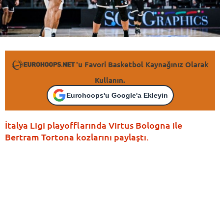
'u Favori Basketbol Kaynağınız Olarak
Kullanın.
Eurohoops'u Google'a Ekleyin
İtalya Ligi playofflarında Virtus Bologna ile
Bertram Tortona kozlarını paylaştı.