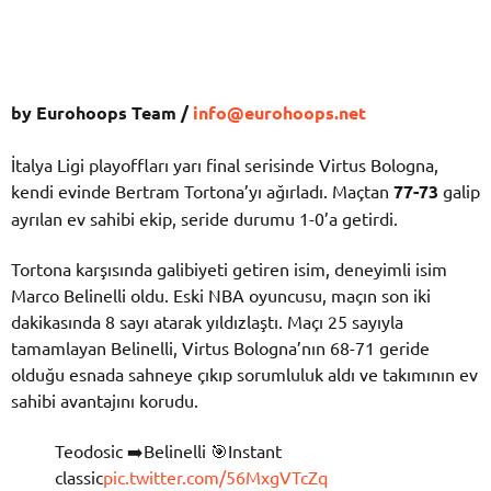
by Eurohoops Team /
info@eurohoops.net
İtalya Ligi playoffları yarı final serisinde Virtus Bologna,
kendi evinde Bertram Tortona’yı ağırladı. Maçtan
77-73
galip
ayrılan ev sahibi ekip, seride durumu 1-0’a getirdi.
Tortona karşısında galibiyeti getiren isim, deneyimli isim
Marco Belinelli oldu. Eski NBA oyuncusu, maçın son iki
dakikasında 8 sayı atarak yıldızlaştı. Maçı 25 sayıyla
tamamlayan Belinelli, Virtus Bologna’nın 68-71 geride
olduğu esnada sahneye çıkıp sorumluluk aldı ve takımının ev
sahibi avantajını korudu.
Teodosic ➡️Belinelli 🎯Instant
classic
pic.twitter.com/56MxgVTcZq