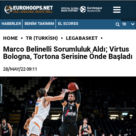
HABERLER
BENIM TAKIMIM
EL SCORES
TR
HOME
•
TR (TURKISH)
•
LEGABASKET
•
Marco Belinelli Sorumluluk Aldı; Virtus
Bologna, Tortona Serisine Önde Başladı
28/MAY/22 09:11