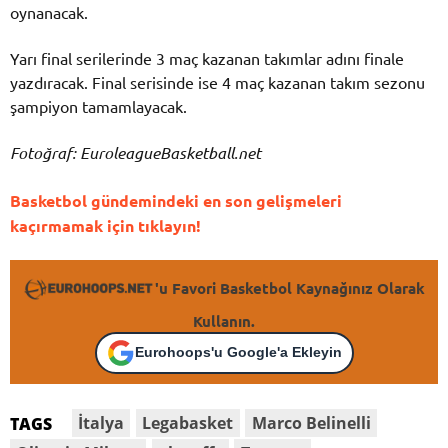
oynanacak.
Yarı final serilerinde 3 maç kazanan takımlar adını finale
yazdıracak. Final serisinde ise 4 maç kazanan takım sezonu
şampiyon tamamlayacak.
Fotoğraf: EuroleagueBasketball.net
Basketbol gündemindeki en son gelişmeleri
kaçırmamak için tıklayın!
'u Favori Basketbol Kaynağınız Olarak
Kullanın.
Eurohoops'u Google'a Ekleyin
İtalya
Legabasket
Marco Belinelli
TAGS