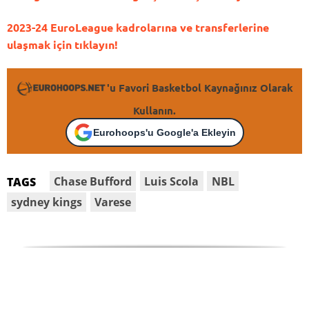
2023-24 EuroLeague kadrolarına ve transferlerine
ulaşmak için tıklayın!
'u Favori Basketbol Kaynağınız Olarak
Kullanın.
Eurohoops'u Google'a Ekleyin
Chase Bufford
Luis Scola
NBL
TAGS
sydney kings
Varese