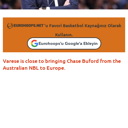
'u Favori Basketbol Kaynağınız Olarak
Kullanın.
Eurohoops'u Google'a Ekleyin
Varese is close to bringing Chase Buford from the
Australian NBL to Europe.