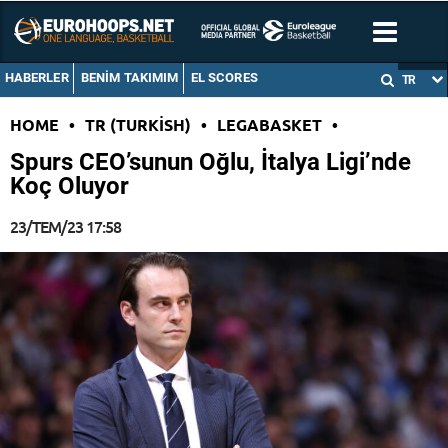
HABERLER
BENIM TAKIMIM
EL SCORES
TR
HOME
•
TR (TURKISH)
•
LEGABASKET
•
Spurs CEO’sunun Oğlu, İtalya Ligi’nde
Koç Oluyor
23/TEM/23 17:58