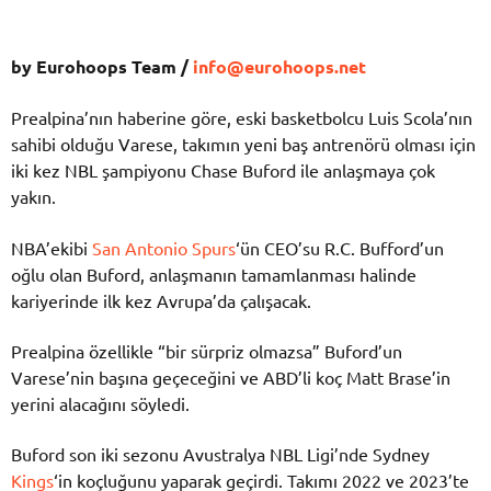
by Eurohoops Team /
info@eurohoops.net
Prealpina’nın haberine göre, eski basketbolcu Luis Scola’nın
sahibi olduğu Varese, takımın yeni baş antrenörü olması için
iki kez NBL şampiyonu Chase Buford ile anlaşmaya çok
yakın.
NBA’ekibi
San Antonio Spurs
‘ün CEO’su R.C. Bufford’un
oğlu olan Buford, anlaşmanın tamamlanması halinde
kariyerinde ilk kez Avrupa’da çalışacak.
Prealpina özellikle “bir sürpriz olmazsa” Buford’un
Varese’nin başına geçeceğini ve ABD’li koç Matt Brase’in
yerini alacağını söyledi.
Buford son iki sezonu Avustralya NBL Ligi’nde Sydney
Kings
‘in koçluğunu yaparak geçirdi. Takımı 2022 ve 2023’te