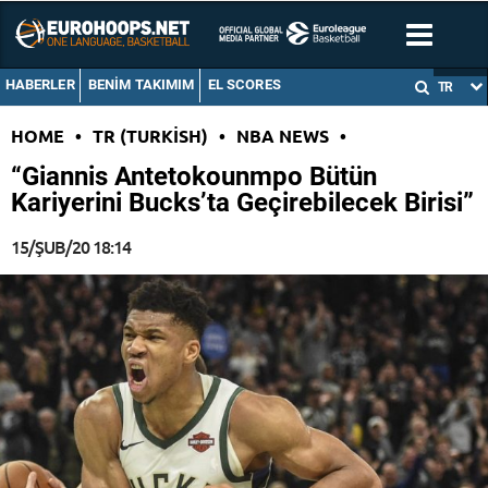
HABERLER
BENIM TAKIMIM
EL SCORES
TR
HOME
•
TR (TURKISH)
•
NBA NEWS
•
“Giannis Antetokounmpo Bütün
Kariyerini Bucks’ta Geçirebilecek Birisi”
15/ŞUB/20 18:14