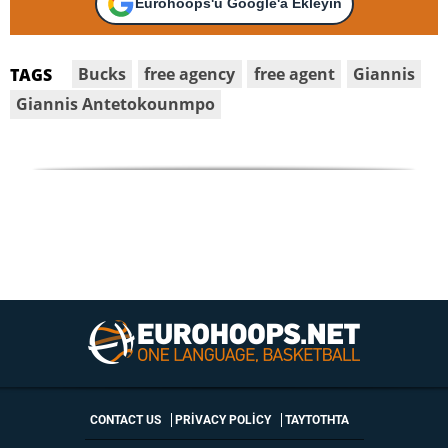
Eurohoops'u Google'a Ekleyin
Bucks
free agency
free agent
Giannis
TAGS
Giannis Antetokounmpo
CONTACT US
PRIVACY POLICY
ΤΑΥΤΟΤΗΤΑ