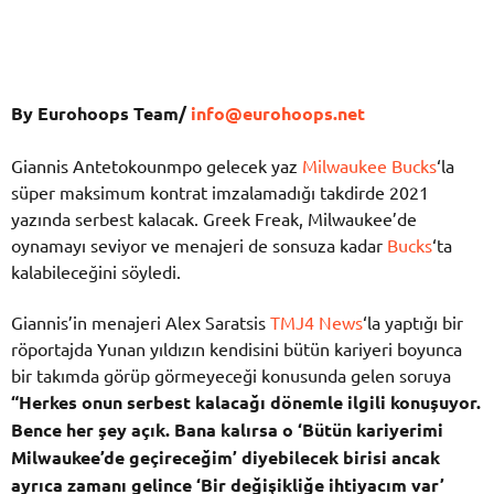
By Eurohoops Team/
info@eurohoops.net
Giannis Antetokounmpo gelecek yaz
Milwaukee Bucks
‘la
süper maksimum kontrat imzalamadığı takdirde 2021
yazında serbest kalacak. Greek Freak, Milwaukee’de
oynamayı seviyor ve menajeri de sonsuza kadar
Bucks
‘ta
kalabileceğini söyledi.
Giannis’in menajeri Alex Saratsis
TMJ4 News
‘la yaptığı bir
röportajda Yunan yıldızın kendisini bütün kariyeri boyunca
bir takımda görüp görmeyeceği konusunda gelen soruya
“Herkes onun serbest kalacağı dönemle ilgili konuşuyor.
Bence her şey açık. Bana kalırsa o ‘Bütün kariyerimi
Milwaukee’de geçireceğim’ diyebilecek birisi ancak
ayrıca zamanı gelince ‘Bir değişikliğe ihtiyacım var’