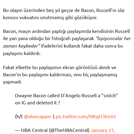
Bu olayın üzerinden beş yıl geçse de Bacon, Russell’ın söz
konusu vukuatını unutmamış gibi gözüküyor.
Bacon, maçın ardından yaptığı paylaşımda kendisinin Russell
ile yan yana olduğu bir fotoğrafı paylaşarak
“İspiyoncular her
zaman kaybeder”
ifadelerini kullandı fakat daha sonra bu
paylaşımı kaldırdı.
Fakat elbette bu paylaşımın ekran görüntüsü alındı ve
Bacon’ın bu paylaşımı kaldırması, onu hiç paylaşmamış
yapmadı.
Dwayne Bacon called D’Angelo Russell a “snitch”
on IG and deleted it ?
(h/t
@aloecapper
)
pic.twitter.com/4iKgN3ImVz
— NBA Central (@TheNBACentral)
January 21,