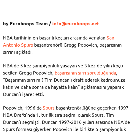
by Eurohoops Team /
info@eurohoops.net
NBA tarihinin en başarılı koçları arasında yer alan
San
Antonio Spurs
başantrenörü Gregg Popovich, başarısının
sırrını açıkladı.
NBA’de 5 kez şampiyonluk yaşayan ve 3 kez de yılın koçu
seçilen Gregg Popovich,
başarısının sırrı sorulduğunda
,
“Başarımın sırrı mı? Tim Duncan’ı draft ederek kadrounuza
katın ve daha sonra da hayatta kalın” açıklamasını yaparak
Duncan’ı işaret etti.
Popovich, 1996’da
Spurs
başantrenörlüğüne geçerken 1997
NBA Draftı’nda 1. tur ilk sıra seçimi olarak Spurs, Tim
Duncan’ı seçmişti. Duncan 1997-2016 yılları arasında NBA’de
Spurs forması giyerken Popovich ile birlikte 5 şampiyonluk