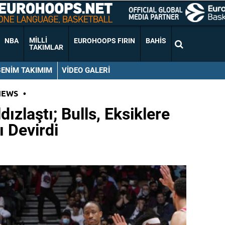
MILLI
NBA
EUROHOOPS FIRIN
BAHIS
TAKIMLAR
BENIM TAKIMIM
VIDEO GALERI
NEWS
•
dızlaştı; Bulls, Eksiklere
 Devirdi