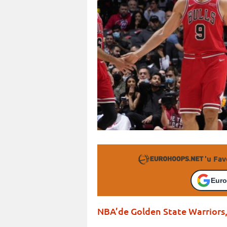
'u Fav
Euro
NBA’de Golden State Warriors,