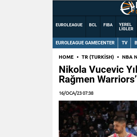
YEREL
EUROLEAGUE
BCL
FIBA
LIGLER
EUROLEAGUE GAMECENTER
TV
HOME
•
TR (TURKISH)
•
NBA 
Nikola Vucevic Yıl
Rağmen Warriors’ı
16/OCA/23 07:38