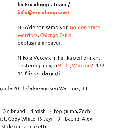
by Eurohoops Team /
info@eurohoops.net
NBA’de son şampiyon
Golden State
Warriors
,
Chicago Bulls
deplasmanındaydı.
Nikola Vucevic’in harika performans
gösterdiği maçta
Bulls
,
Warriors
‘ı 132-
118’lik skorla geçti.
açında 20. defa kazanırken Warriors, 43.
 13 ribaund – 4 asist – 4 top çalma, Zach
sist, Coby White 15 sayı – 3 ribaund, Alex
ist ile mücadele etti.