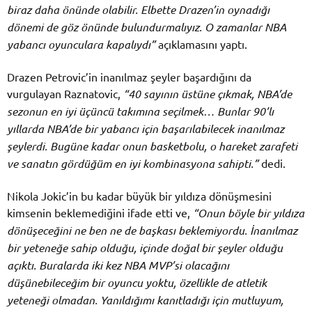
biraz daha önünde olabilir. Elbette Drazen’in oynadığı
dönemi de göz önünde bulundurmalıyız. O zamanlar NBA
yabancı oyunculara kapalıydı”
açıklamasını yaptı.
Drazen Petrovic’in inanılmaz şeyler başardığını da
vurgulayan Raznatovic,
“40 sayının üstüne çıkmak, NBA’de
sezonun en iyi üçüncü takımına seçilmek… Bunlar 90’lı
yıllarda NBA’de bir yabancı için başarılabilecek inanılmaz
şeylerdi. Bugüne kadar onun basketbolu, o hareket zarafeti
ve sanatın gördüğüm en iyi kombinasyona sahipti.”
dedi.
Nikola Jokic’in bu kadar büyük bir yıldıza dönüşmesini
kimsenin beklemediğini ifade etti ve,
“Onun böyle bir yıldıza
dönüşeceğini ne ben ne de başkası beklemiyordu. İnanılmaz
bir yeteneğe sahip olduğu, içinde doğal bir şeyler olduğu
açıktı. Buralarda iki kez NBA MVP’si olacağını
düşünebileceğim bir oyuncu yoktu, özellikle de atletik
yeteneği olmadan. Yanıldığımı kanıtladığı için mutluyum,