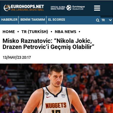
HABERLER
BENIM TAKIMIM
EL SCORES
TR
HOME
•
TR (TURKISH)
•
NBA NEWS
•
Misko Raznatovic: “Nikola Jokic,
Drazen Petrovic’i Geçmiş Olabilir”
13/MAY/23 20:17