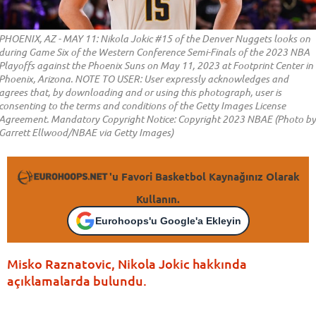
PHOENIX, AZ - MAY 11: Nikola Jokic #15 of the Denver Nuggets looks on
during Game Six of the Western Conference Semi-Finals of the 2023 NBA
Playoffs against the Phoenix Suns on May 11, 2023 at Footprint Center in
Phoenix, Arizona. NOTE TO USER: User expressly acknowledges and
agrees that, by downloading and or using this photograph, user is
consenting to the terms and conditions of the Getty Images License
Agreement. Mandatory Copyright Notice: Copyright 2023 NBAE (Photo by
Garrett Ellwood/NBAE via Getty Images)
'u Favori Basketbol Kaynağınız Olarak
Kullanın.
Eurohoops'u Google'a Ekleyin
Misko Raznatovic, Nikola Jokic hakkında
açıklamalarda bulundu.