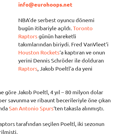
info@eurohoops.net
NBA’de serbest oyuncu dönemi
bugün itibariyle açıldı.
Toronto
Raptors
günün hareketli
takımlarından biriydi. Fred VanVleet’i
Houston Rockets
‘a kaptıran ve onun
yerini Dennis Schröder ile dolduran
Raptors
, Jakob Poeltl’a da yeni
 göre Jakob Poeltl, 4 yıl – 80 milyon dolar
ber savunma ve ribaunt becerileriyle öne çıkan
ında
San Antonio Spurs
‘ten takasla alınmıştı.
ptors tarafından seçilen Poeltl, iki sezonun
ilmişti.