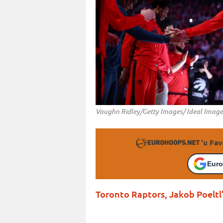
Vaughn Ridley/Getty Images/ Ideal Image
'u Fav
Euro
Toronto Raptors, Jakob Poeltl’