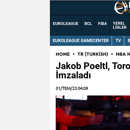
YEREL
EUROLEAGUE
BCL
FIBA
LIGLER
EUROLEAGUE GAMECENTER
TV
HOME
•
TR (TURKISH)
•
NBA 
Jakob Poeltl, Tor
İmzaladı
01/TEM/23 04:09