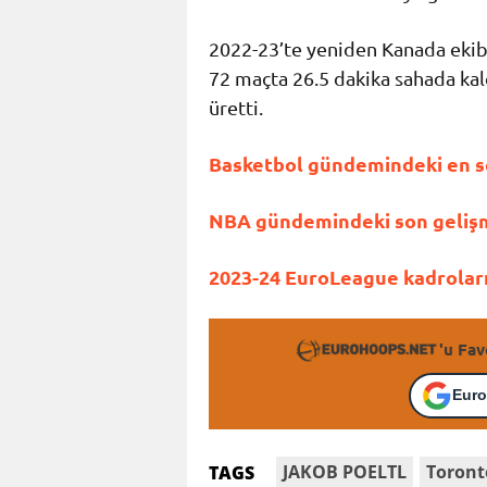
2022-23’te yeniden Kanada ekibi
72 maçta 26.5 dakika sahada kaldı
üretti.
Basketbol gündemindeki en so
NBA gündemindeki son gelişme
2023-24 EuroLeague kadroların
'u Fav
Euro
JAKOB POELTL
Toront
TAGS