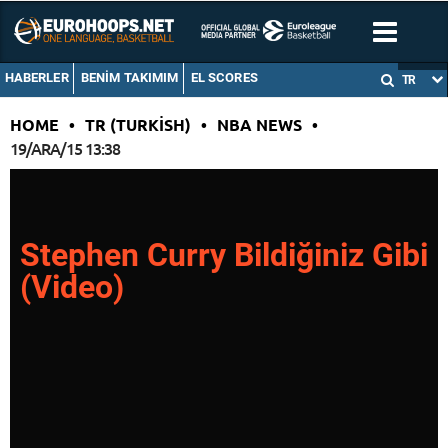
HABERLER
BENIM TAKIMIM
EL SCORES
TR
HOME
•
TR (TURKISH)
•
NBA NEWS
•
19/ARA/15 13:38
Stephen Curry Bildiğiniz Gibi
(Video)