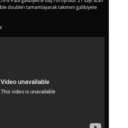
 Chris Paul galibiyette baş rol oynadı. 21 sayı atan
uble double’ı tamamlayarak takımını galibiyete
: