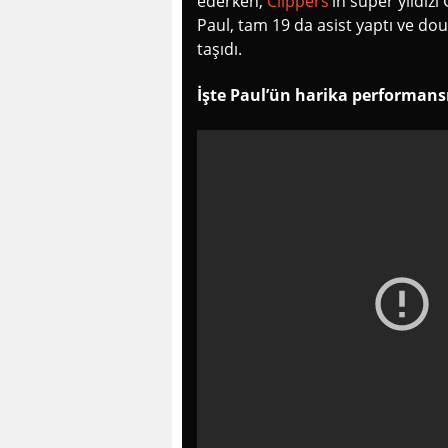
ederken,
Clippers
‘ın süper yıldızı
Paul, tam 19 da asist yaptı ve do
taşıdı.
İşte Paul’ün harika performansı