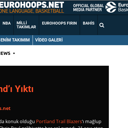
MILLI
NBA
EUROHOOPS FIRIN
BAHIS
TAKIMLAR
BENIM TAKIMIM
VIDEO GALERI
NEWS
•
d’ı Yıktı
s.net
da konuk olduğu
Portland Trail Blazers
‘ı mağlup