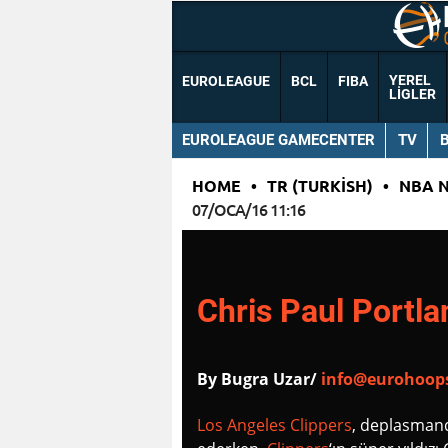
YEREL
EUROLEAGUE
BCL
FIBA
LIGLER
EUROLEAGUE GAMECENTER
TV
HOME
•
TR (TURKISH)
•
NBA 
07/OCA/16 11:16
Chris Paul Portlan
By Bugra Uzar/
info@eurohoop
Los Angeles Clippers
, deplasman