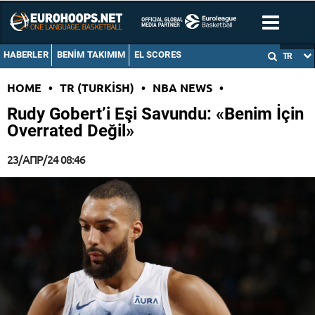
HABERLER
BENIM TAKIMIM
EL SCORES
TR
HOME
•
TR (TURKISH)
•
NBA NEWS
•
Rudy Gobert’i Eşi Savundu: «Benim İçin
Overrated Değil»
23/АПР/24 08:46