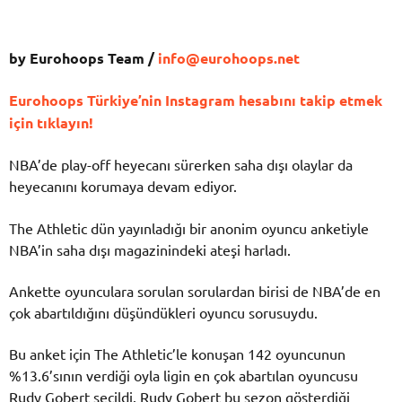
by Eurohoops Team /
info@eurohoops.net
Eurohoops Türkiye’nin Instagram hesabını takip etmek
için tıklayın!
NBA’de play-off heyecanı sürerken saha dışı olaylar da
heyecanını korumaya devam ediyor.
The Athletic dün yayınladığı bir anonim oyuncu anketiyle
NBA’in saha dışı magazinindeki ateşi harladı.
Ankette oyunculara sorulan sorulardan birisi de NBA’de en
çok abartıldığını düşündükleri oyuncu sorusuydu.
Bu anket için The Athletic’le konuşan 142 oyuncunun
%13.6’sının verdiği oyla ligin en çok abartılan oyuncusu
Rudy Gobert seçildi. Rudy Gobert bu sezon gösterdiği