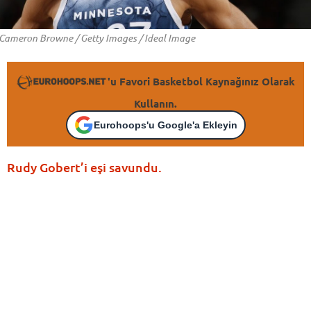
Cameron Browne / Getty Images / Ideal Image
'u Favori Basketbol Kaynağınız Olarak
Kullanın.
Eurohoops'u Google'a Ekleyin
Rudy Gobert’i eşi savundu.