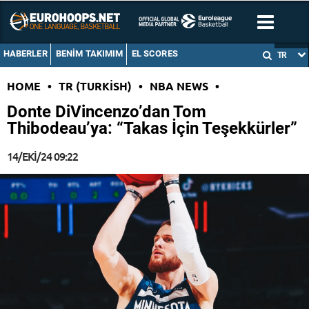
HABERLER
BENIM TAKIMIM
EL SCORES
TR
HOME
•
TR (TURKISH)
•
NBA NEWS
•
Donte DiVincenzo’dan Tom
Thibodeau’ya: “Takas İçin Teşekkürler”
14/EKI/24 09:22