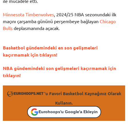
ile mücadele etti.
Minnesota Timberwolves
, 2024/25 NBA sezonundaki ilk
maçını çarşamba gününü perşembeye bağlayan
Chicago
Bulls
deplasmanında açacak.
Basketbol gündemindeki en son gelişmeleri
kaçırmamak için tıklayın!
NBA gündemindeki son gelişmeleri kaçırmamak için
tıklayın!
'u Favori Basketbol Kaynağınız Olarak
Kullanın.
Eurohoops'u Google'a Ekleyin