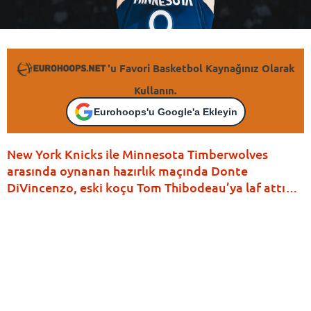
'u Favori Basketbol Kaynağınız Olarak
Kullanın.
Eurohoops'u Google'a Ekleyin
New York Knicks ile Minnesota Timberwolves
arasında oynanan hazırlık maçında Donte
DiVincenzo, eski koçu Tom Thibodeau’ya laf attı…