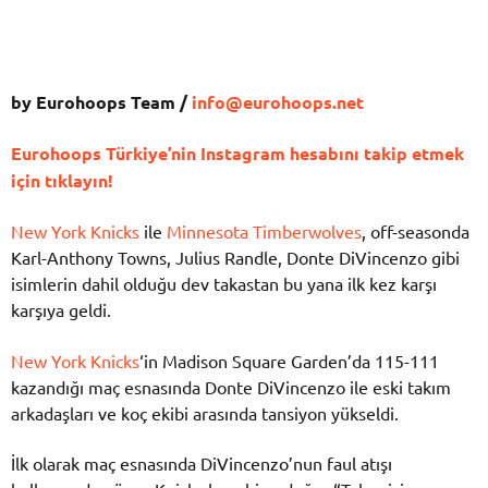
by Eurohoops Team /
info@eurohoops.net
Eurohoops Türkiye’nin Instagram hesabını takip etmek
için tıklayın!
New York Knicks
ile
Minnesota Timberwolves
, off-seasonda
Karl-Anthony Towns, Julius Randle, Donte DiVincenzo gibi
isimlerin dahil olduğu dev takastan bu yana ilk kez karşı
karşıya geldi.
New York Knicks
‘in Madison Square Garden’da 115-111
kazandığı maç esnasında Donte DiVincenzo ile eski takım
arkadaşları ve koç ekibi arasında tansiyon yükseldi.
İlk olarak maç esnasında DiVincenzo’nun faul atışı