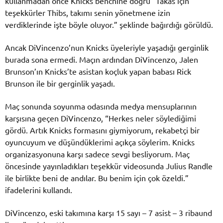
kullanmadan önce Knicks benchine doğru “Takas için
teşekkürler Thibs, takımı senin yönetmene izin
verdiklerinde işte böyle oluyor.” şeklinde bağırdığı görüldü.
Ancak DiVincenzo’nun Knicks üyeleriyle yaşadığı gerginlik
burada sona ermedi. Maçın ardından DiVincenzo, Jalen
Brunson’ın Knicks’te asistan koçluk yapan babası Rick
Brunson ile bir gerginlik yaşadı.
Maç sonunda soyunma odasında medya mensuplarının
karşısına geçen DiVincenzo, “Herkes neler söylediğimi
gördü. Artık Knicks formasını giymiyorum, rekabetçi bir
oyuncuyum ve düşündüklerimi açıkça söylerim. Knicks
organizasyonuna karşı sadece sevgi besliyorum. Maç
öncesinde yayınladıkları teşekkür videosunda Julius Randle
ile birlikte beni de andılar. Bu benim için çok özeldi.”
ifadelerini kullandı.
DiVincenzo, eski takımına karşı 15 sayı – 7 asist – 3 ribaund