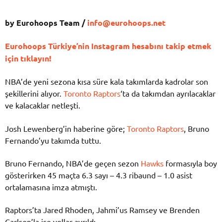
by Eurohoops Team /
info@eurohoops.net
Eurohoops Türkiye’nin Instagram hesabını takip etmek
için tıklayın!
NBA’de yeni sezona kısa süre kala takımlarda kadrolar son
şekillerini alıyor.
Toronto Raptors
‘ta da takımdan ayrılacaklar
ve kalacaklar netleşti.
Josh Lewenberg’in haberine göre;
Toronto Raptors
, Bruno
Fernando’yu takımda tuttu.
Bruno Fernando, NBA’de geçen sezon
Hawks
formasıyla boy
gösterirken 45 maçta 6.3 sayı – 4.3 ribaund – 1.0 asist
ortalamasına imza atmıştı.
Raptors’ta Jared Rhoden, Jahmi’us Ramsey ve Brenden
Carlson’la ise yollar ayrıldı.