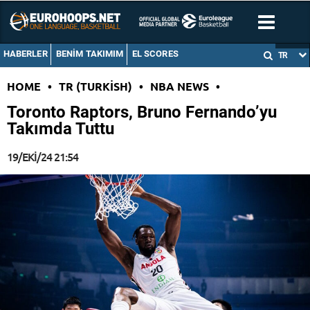
HABERLER
BENIM TAKIMIM
EL SCORES
TR
HOME
•
TR (TURKISH)
•
NBA NEWS
•
Toronto Raptors, Bruno Fernando’yu
Takımda Tuttu
19/EKI/24 21:54