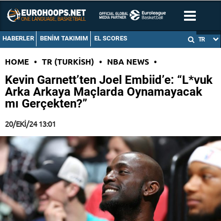
HABERLER
BENIM TAKIMIM
EL SCORES
TR
HOME
•
TR (TURKISH)
•
NBA NEWS
•
Kevin Garnett’ten Joel Embiid’e: “L*vuk
Arka Arkaya Maçlarda Oynamayacak
mı Gerçekten?”
20/EKI/24 13:01