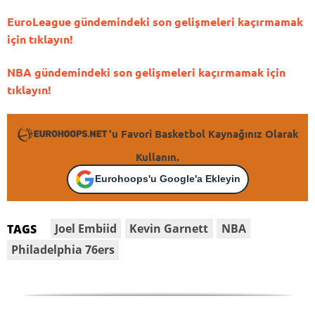
EuroLeague gündemindeki son gelişmeleri kaçırmamak
için tıklayın!
NBA gündemindeki son gelişmeleri kaçırmamak için
tıklayın!
'u Favori Basketbol Kaynağınız Olarak
Kullanın.
Eurohoops'u Google'a Ekleyin
Joel Embiid
Kevin Garnett
NBA
TAGS
Philadelphia 76ers