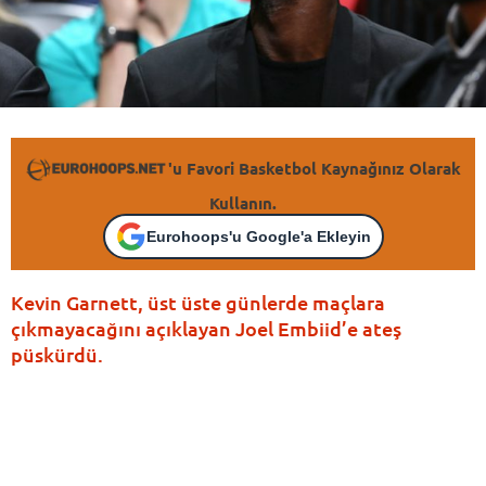
'u Favori Basketbol Kaynağınız Olarak
Kullanın.
Eurohoops'u Google'a Ekleyin
Kevin Garnett, üst üste günlerde maçlara
çıkmayacağını açıklayan Joel Embiid’e ateş
püskürdü.