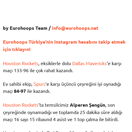
by Eurohoops Team /
info@eurohoops.net
Eurohoops Türkiye’nin Instagram hesabını takip etmek
için tıklayın!
Houston Rockets
, eksiklerle dolu
Dallas Mavericks
‘e karşı
maçı 133-96 ile çok rahat kazandı.
Ev sahibi ekip,
Spurs
‘e karşı üçüncü çeyreğini iyi oynadığı
maçı
84-97
ile kazandı.
Houston Rockets
‘ta temsilcimiz
Alperen Şengün
, son
çeyreğinde oynamadığı ve toplamda 25 dakika süre aldığı
maçı 16 sayı 15 ribaund 4 asist ve 1 top çalma ile bitirdi.