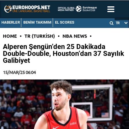
HABERLER
BENIM TAKIMIM
EL SCORES
TR
HOME
•
TR (TURKISH)
•
NBA NEWS
•
Alperen Şengün’den 25 Dakikada
Double-Double, Houston’dan 37 Sayılık
Galibiyet
15/MAR/25 06:04