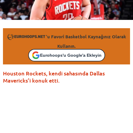
'u Favori Basketbol Kaynağınız Olarak
Kullanın.
Eurohoops'u Google'a Ekleyin
Houston Rockets, kendi sahasında Dallas
Mavericks’i konuk etti.