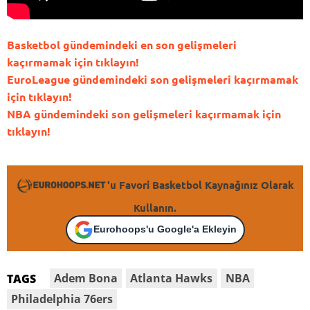
Basketbol gündemindeki en son gelişmeleri
kaçırmamak için tıklayın!
EuroLeague gündemindeki son gelişmeleri kaçırmamak
için tıklayın!
NBA gündemindeki son gelişmeleri kaçırmamak için
tıklayın!
'u Favori Basketbol Kaynağınız Olarak
Kullanın.
Eurohoops'u Google'a Ekleyin
Adem Bona
Atlanta Hawks
NBA
TAGS
Philadelphia 76ers