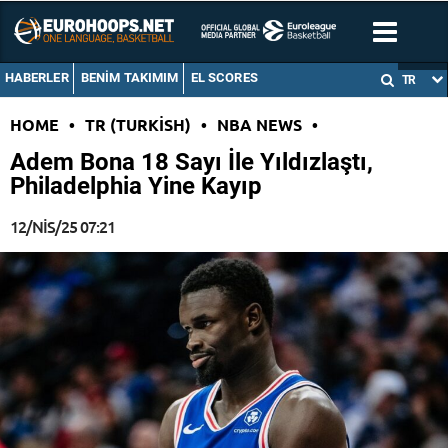
HABERLER
BENIM TAKIMIM
EL SCORES
TR
HOME
•
TR (TURKISH)
•
NBA NEWS
•
Adem Bona 18 Sayı İle Yıldızlaştı,
Philadelphia Yine Kayıp
12/NIS/25 07:21