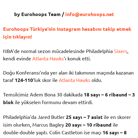
by Eurohoops Team /
info@eurohoops.net
Eurohoops Türkiye’nin Instagram hesabını takip etmek
için tıklayın!
NBA’de normal sezon mücadelesinde Philadelphia
Sixers
,
kendi evinde
Atlanta Hawks
‘ı konuk etti.
Doğu Konferansı’nda yer alan iki takımının maçında kazanan
taraf
124-110
‘luk skor ile
Atlanta Hawks
oldu.
Temsilcimiz Adem Bona 30 dakikada
18 sayı – 6 ribaund – 3
blok
ile yükselen formunu devam ettirdi.
Philadelphia’da Jared Butler
25 sayı – 7 asist
ile en skorer
isim olurken, Marcus Bagley
20 sayı – 10 ribaund
ile
double-double yaptı. Colin Castleton ise maçı
16 sayı – 8