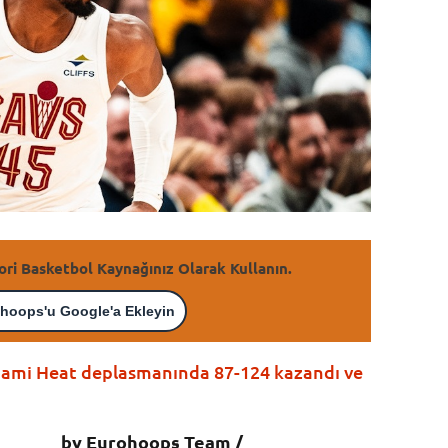
ori Basketbol Kaynağınız Olarak Kullanın.
hoops'u Google'a Ekleyin
Miami Heat deplasmanında 87-124 kazandı ve
by Eurohoops Team /