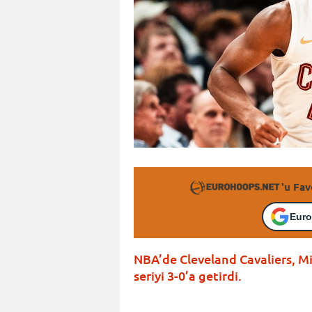
'u Fav
Euro
NBA’de Cleveland Cavaliers, 
seriyi 3-0’a getirdi.