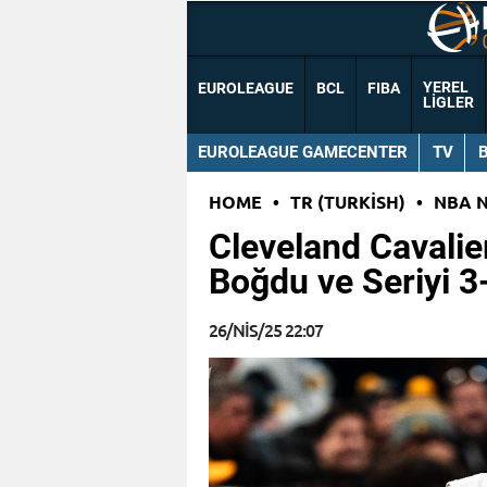
YEREL
EUROLEAGUE
BCL
FIBA
LIGLER
EUROLEAGUE GAMECENTER
TV
HOME
•
TR (TURKISH)
•
NBA 
Cleveland Cavalie
Boğdu ve Seriyi 3-
26/NIS/25 22:07