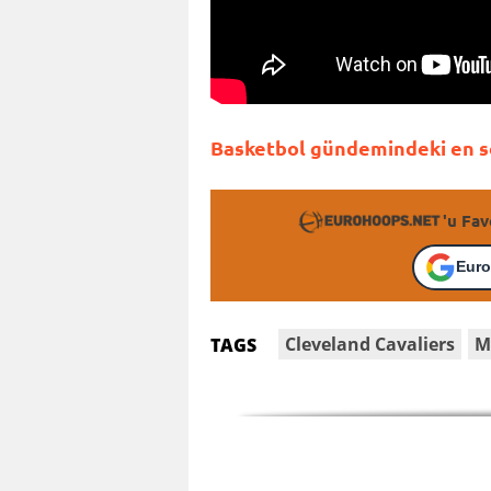
Basketbol gündemindeki en so
'u Fav
Euro
Cleveland Cavaliers
M
TAGS