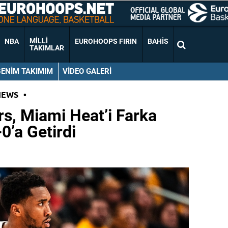
MILLI
NBA
EUROHOOPS FIRIN
BAHIS
TAKIMLAR
BENIM TAKIMIM
VIDEO GALERI
NEWS
•
rs, Miami Heat’i Farka
0’a Getirdi