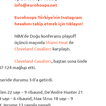
info@eurohoops.net
Eurohoops Türkiye’nin Instagram
hesabını takip etmek için tıklayın!
NBA’de Doğu konferansı playoff
üçüncü maçında
Miami Heat
ile
Cleveland Cavaliers
karşılaştı.
Cleveland Cavaliers
, baştan sona önde
 87-124 mağlup etti.
seride durumu 3-0’a getirdi.
llen 22 sayı – 9 ribaund, De’Andre Hunter 21
 sayı – 6 ribaund, Max Strus 18 sayı – 9
Y Jerome 13 sayıyla oynadı.