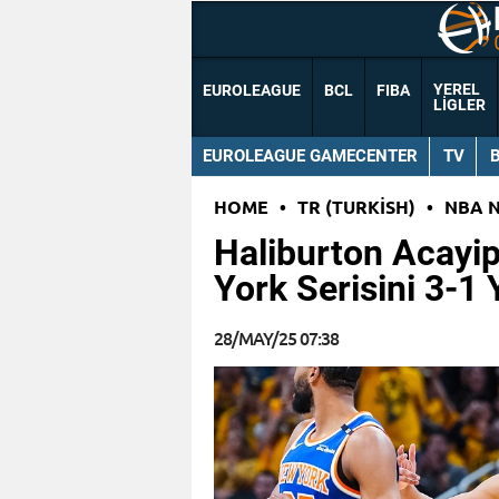
YEREL
EUROLEAGUE
BCL
FIBA
LIGLER
EUROLEAGUE GAMECENTER
TV
HOME
•
TR (TURKISH)
•
NBA 
Haliburton Acayip
York Serisini 3-1 
28/MAY/25 07:38