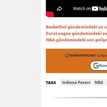
Basketbol gündemindeki en so
EuroLeague gündemindeki son 
NBA gündemindeki son gelişme
'u Fav
Euro
Indiana Pacers
NBA
TAGS