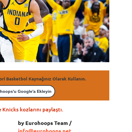
ori Basketbol Kaynağınız Olarak Kullanın.
hoops'u Google'a Ekleyin
 Knicks kozlarını paylaştı.
by Eurohoops Team /
info@eurohoops.net