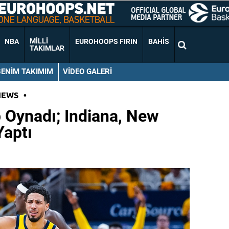
MILLI
NBA
EUROHOOPS FIRIN
BAHIS
TAKIMLAR
BENIM TAKIMIM
VIDEO GALERI
NEWS
•
 Oynadı; Indiana, New
Yaptı