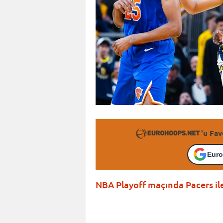
'u Fav
Euro
NBA Playoff maçında Pacers ile