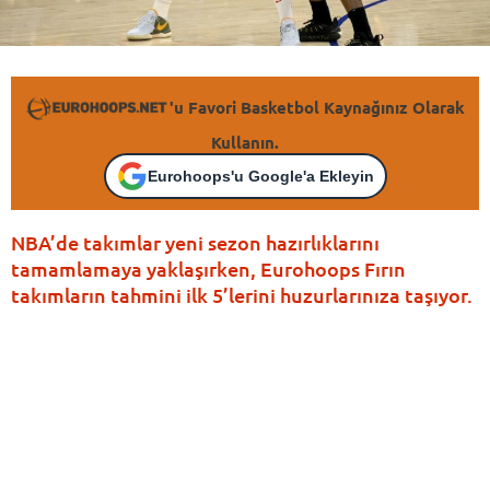
'u Favori Basketbol Kaynağınız Olarak
Kullanın.
Eurohoops'u Google'a Ekleyin
NBA’de takımlar yeni sezon hazırlıklarını
tamamlamaya yaklaşırken, Eurohoops Fırın
takımların tahmini ilk 5’lerini huzurlarınıza taşıyor.