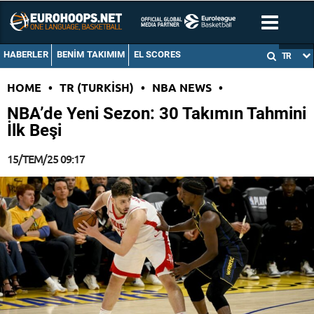
HABERLER
BENIM TAKIMIM
EL SCORES
TR
HOME
•
TR (TURKISH)
•
NBA NEWS
•
NBA’de Yeni Sezon: 30 Takımın Tahmini
İlk Beşi
15/TEM/25 09:17