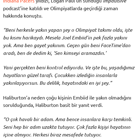
Indiana Pacers
yıldızı, Logan Paul’un sunduğu
Impaulsive
podcast’ine katıldı ve Olimpiyatlarda geçirdiği zaman
hakkında konuştu.
“Beni herkesle yakın yapan şey o Olimpiyat takımı oldu, işte
bu kısmı harikaydı. Mesela Joel Embiid’in pek fazla yakını
yok. Ama ben gayet yakınım. Geçen gün beni FaceTime’dan
aradı, ben de dedim ki, ‘Sen kimseyi aramazdın.’
Yani gerçekten beni kontrol ediyordu. Ve işte bu, yaşadığımız
hayatların güzel tarafı. Çocukken izlediğin insanlarla
yakınlaşıyorsun. Bu delilik, hayatındaki en iyi şey.”
Haliburton’a neden çoğu kişinin Embiid ile yakın olmadığını
sorulduğunda, Haliburton basit bir yanıt verdi.
“O çok havalı bir adam. Ama bence insanlara karşı temkinli.
Seni hep bir adım uzakta tutuyor. Çok fazla kişiyi hayatının
içine almıyor. Herkesi biraz mesafede tutuyor.