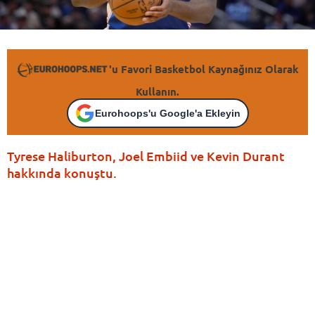
'u Favori Basketbol Kaynağınız Olarak
Kullanın.
Eurohoops'u Google'a Ekleyin
Tyrese Haliburton, Joel Embiid ve Kevin Durant
hakkında konuştu.