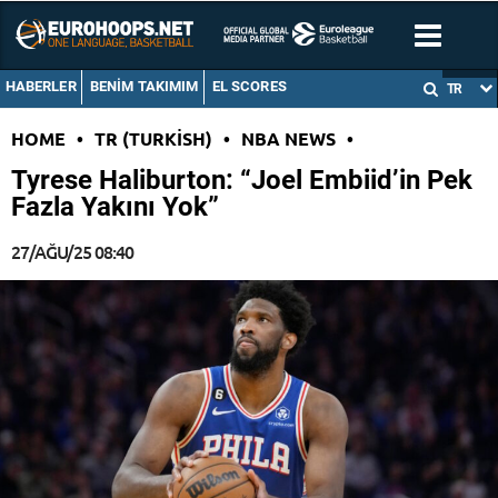
HABERLER
BENIM TAKIMIM
EL SCORES
TR
HOME
•
TR (TURKISH)
•
NBA NEWS
•
Tyrese Haliburton: “Joel Embiid’in Pek
Fazla Yakını Yok”
27/AĞU/25 08:40