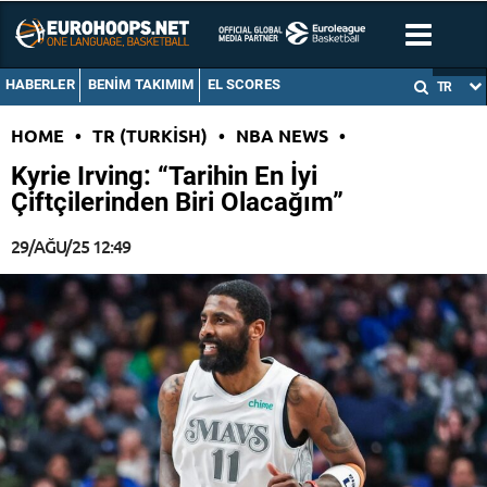
HABERLER
BENIM TAKIMIM
EL SCORES
TR
HOME
•
TR (TURKISH)
•
NBA NEWS
•
Kyrie Irving: “Tarihin En İyi
Çiftçilerinden Biri Olacağım”
29/AĞU/25 12:49