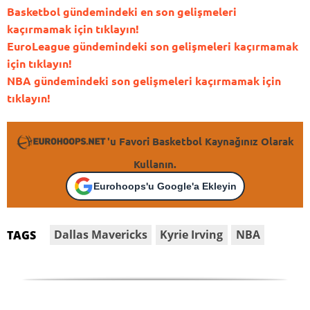
Basketbol gündemindeki en son gelişmeleri
kaçırmamak için tıklayın!
EuroLeague gündemindeki son gelişmeleri kaçırmamak
için tıklayın!
NBA gündemindeki son gelişmeleri kaçırmamak için
tıklayın!
'u Favori Basketbol Kaynağınız Olarak
Kullanın.
Eurohoops'u Google'a Ekleyin
Dallas Mavericks
Kyrie Irving
NBA
TAGS