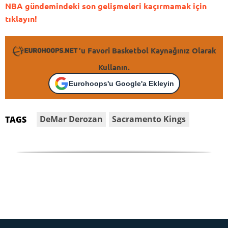
NBA gündemindeki son gelişmeleri kaçırmamak için
tıklayın!
'u Favori Basketbol Kaynağınız Olarak
Kullanın.
Eurohoops'u Google'a Ekleyin
DeMar Derozan
Sacramento Kings
TAGS