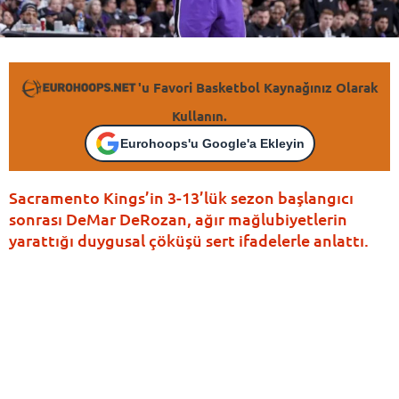
'u Favori Basketbol Kaynağınız Olarak
Kullanın.
Eurohoops'u Google'a Ekleyin
Sacramento Kings’in 3-13’lük sezon başlangıcı
sonrası DeMar DeRozan, ağır mağlubiyetlerin
yarattığı duygusal çöküşü sert ifadelerle anlattı.