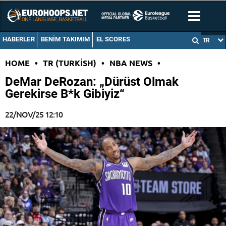
HABERLER
BENIM TAKIMIM
EL SCORES
TR
HOME
•
TR (TURKISH)
•
NBA NEWS
•
DeMar DeRozan: „Dürüst Olmak
Gerekirse B*k Gibiyiz“
22/NOV/25 12:10