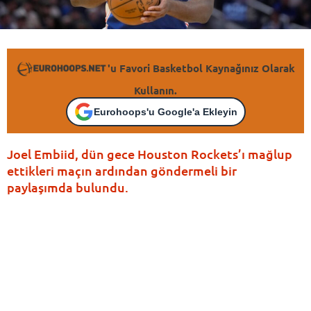
'u Favori Basketbol Kaynağınız Olarak
Kullanın.
Eurohoops'u Google'a Ekleyin
Joel Embiid, dün gece Houston Rockets’ı mağlup
ettikleri maçın ardından göndermeli bir
paylaşımda bulundu.