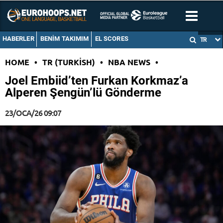
HABERLER
BENIM TAKIMIM
EL SCORES
TR
HOME
•
TR (TURKISH)
•
NBA NEWS
•
Joel Embiid’ten Furkan Korkmaz’a
Alperen Şengün’lü Gönderme
23/OCA/26 09:07