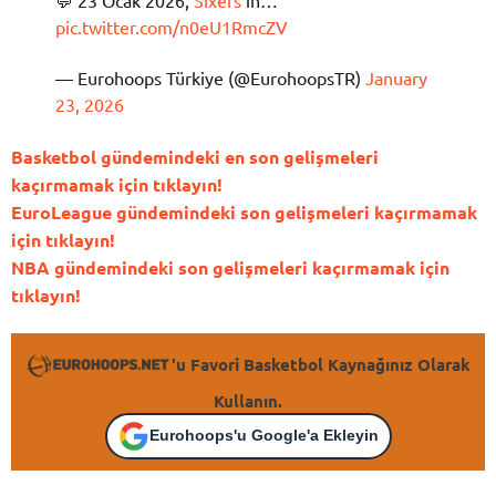
💬 23 Ocak 2026,
Sixers
‘ın…
pic.twitter.com/n0eU1RmcZV
— Eurohoops Türkiye (@EurohoopsTR)
January
23, 2026
Basketbol gündemindeki en son gelişmeleri
kaçırmamak için tıklayın!
EuroLeague gündemindeki son gelişmeleri kaçırmamak
için tıklayın!
NBA gündemindeki son gelişmeleri kaçırmamak için
tıklayın!
'u Favori Basketbol Kaynağınız Olarak
Kullanın.
Eurohoops'u Google'a Ekleyin