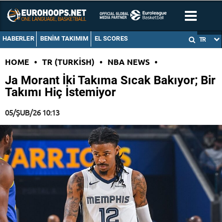
HABERLER
BENIM TAKIMIM
EL SCORES
TR
HOME
•
TR (TURKISH)
•
NBA NEWS
•
Ja Morant İki Takıma Sıcak Bakıyor; Bir
Takımı Hiç İstemiyor
05/ŞUB/26 10:13