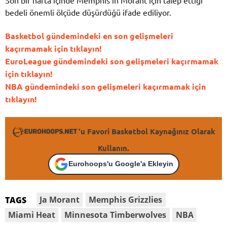
Son bir hafta içinde Memphis’in Morant için talep ettiği
bedeli önemli ölçüde düşürdüğü ifade ediliyor.
Basketbol gündemindeki en son gelişmeleri
kaçırmamak için tıklayın!
EuroLeague gündemindeki son gelişmeleri kaçırmamak
için tıklayın!
NBA gündemindeki son gelişmeleri kaçırmamak için
tıklayın!
'u Favori Basketbol Kaynağınız Olarak
Kullanın.
Eurohoops'u Google'a Ekleyin
Ja Morant
Memphis Grizzlies
TAGS
Miami Heat
Minnesota Timberwolves
NBA