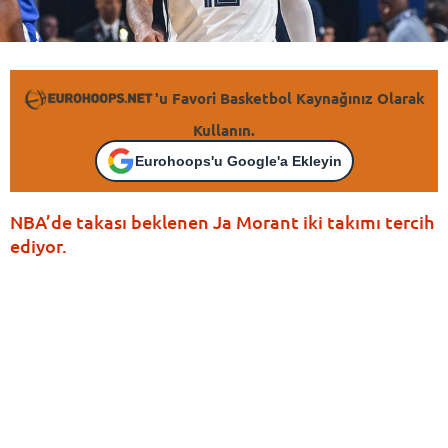
'u Favori Basketbol Kaynağınız Olarak
Kullanın.
Eurohoops'u Google'a Ekleyin
NBA’de takası beklenen Ja Morant iki takımı tercih
ediyor.