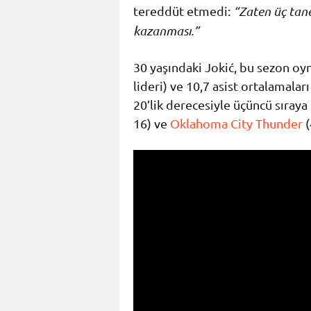
tereddüt etmedi:
“Zaten üç tan
kazanması.”
30 yaşındaki Jokić, bu sezon oy
lideri) ve 10,7 asist ortalamaları
20’lik derecesiyle üçüncü sıraya 
16) ve
Oklahoma City Thunder
(