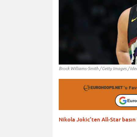
Brock Williams-Smith / Getty Images / Id
'u Fav
Euro
Nikola Jokic’ten All-Star basın 