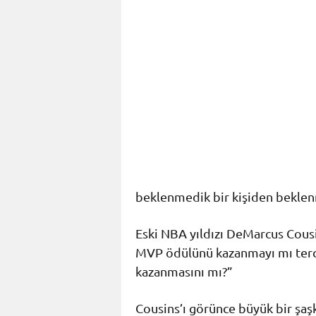
beklenmedik bir kişiden beklenm
Eski NBA yıldızı DeMarcus Cousi
MVP ödülünü kazanmayı mı tercih 
kazanmasını mı?”
Cousins’ı görünce büyük bir şaşk