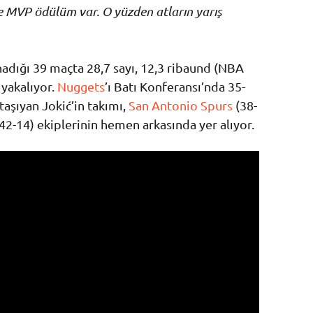
e MVP ödülüm var. O yüzden atların yarış
nadığı 39 maçta 28,7 sayı, 12,3 ribaund (NBA
 yakalıyor.
Nuggets
’ı Batı Konferansı’nda 35-
taşıyan Jokić’in takımı,
San Antonio Spurs
(38-
42-14) ekiplerinin hemen arkasında yer alıyor.