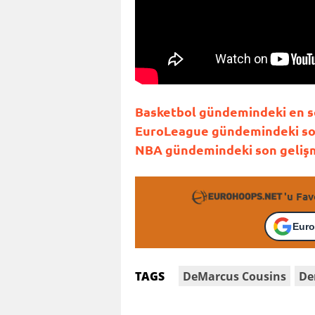
Basketbol gündemindeki en so
EuroLeague gündemindeki son 
NBA gündemindeki son gelişme
'u Fav
Euro
DeMarcus Cousins
De
TAGS