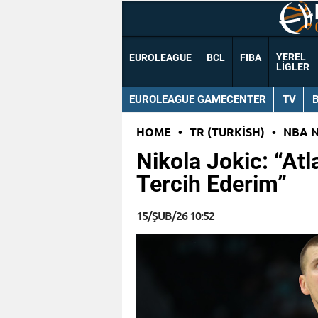
YEREL
EUROLEAGUE
BCL
FIBA
LIGLER
EUROLEAGUE GAMECENTER
TV
HOME
•
TR (TURKISH)
•
NBA 
Nikola Jokic: “At
Tercih Ederim”
15/ŞUB/26 10:52