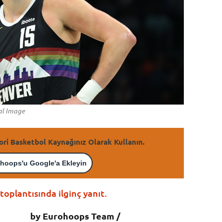
eal Image
ori Basketbol Kaynağınız Olarak Kullanın.
hoops'u Google'a Ekleyin
toplantısında ilginç yanıt.
by Eurohoops Team /