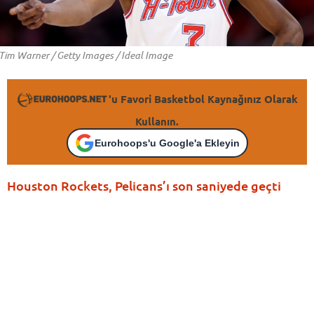
Tim Warner / Getty Images / Ideal Image
'u Favori Basketbol Kaynağınız Olarak
Kullanın.
Eurohoops'u Google'a Ekleyin
Houston Rockets, Pelicans’ı son saniyede geçti