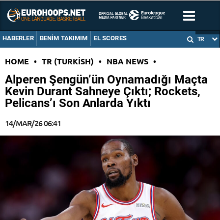
HABERLER
BENIM TAKIMIM
EL SCORES
TR
HOME
•
TR (TURKISH)
•
NBA NEWS
•
Alperen Şengün’ün Oynamadığı Maçta
Kevin Durant Sahneye Çıktı; Rockets,
Pelicans’ı Son Anlarda Yıktı
14/MAR/26 06:41